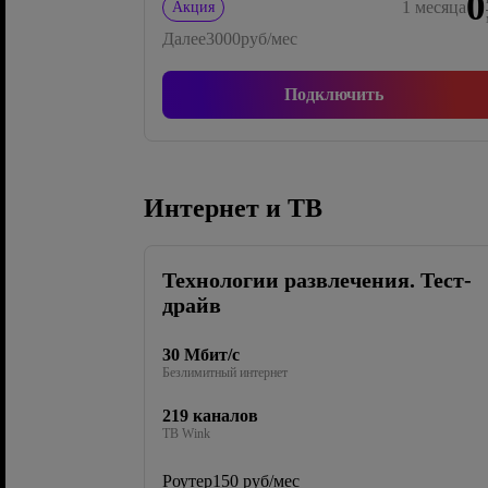
0
1
месяца
Акция
Далее
3000
руб/мес
Подключить
Интернет и ТВ
Технологии развлечения. Тест-
драйв
30 Мбит/с
Безлимитный интернет
219 каналов
ТВ Wink
Роутер
150 руб/мес