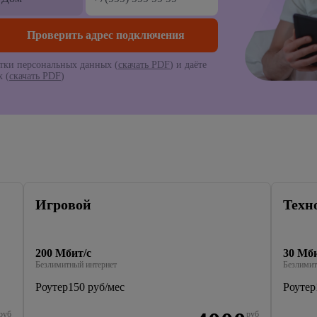
тки персональных данных (
скачать PDF
) и даёте
 (
скачать PDF
)
Игровой
Техн
200 Мбит/с
30 Мби
Безлимитный интернет
Безлимит
Роутер
150 руб/мес
Роутер
руб
руб