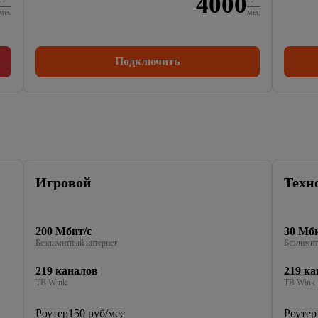
4000
мес
мес
Подключить
Игровой
Техн
200 Мбит/с
30 Мби
Безлимитный интернет
Безлимит
219 каналов
219 ка
ТВ Wink
ТВ Wink
Роутер
150 руб/мес
Роутер