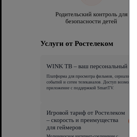
Родительский контроль для
безопасности детей
Услуги от Ростелеком
WINK ТВ – ваш персональный ви
Платформа для просмотра фильмов, сериалов, 
событий и сотен телеканалов. Доступ возможен
приложение с поддержкой SmartTV.
Игровой тариф от Ростелеком
– скорость и преимущества
для геймеров
Молниеносное интернет-соединение с