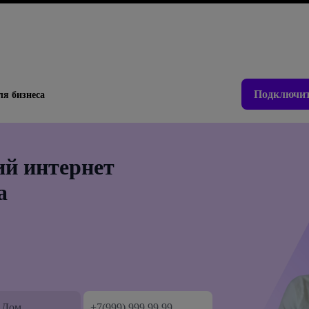
Подключит
ля бизнеса
й интернет
а