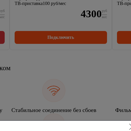
ТВ-приставка
100 руб/мес
ТВ-при
4300
руб
руб
мес
мес
Подключить
еком
у
Стабильное соединение без сбоев
Фильм