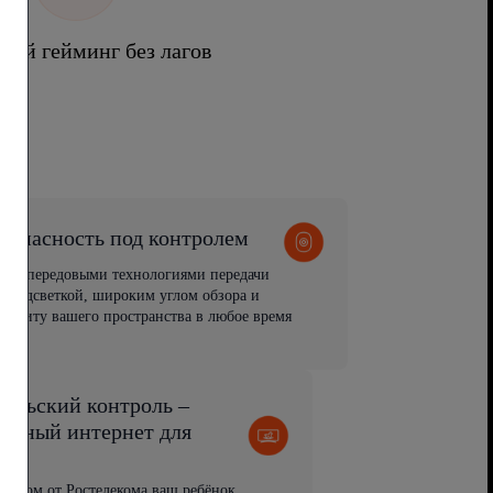
ный гейминг без лагов
зопасность под контролем
ия с передовыми технологиями передачи
 подсветкой, широким углом обзора и
защиту вашего пространства в любое время
тельский контроль –
пасный интернет для
й
рнетом от Ростелекома ваш ребёнок