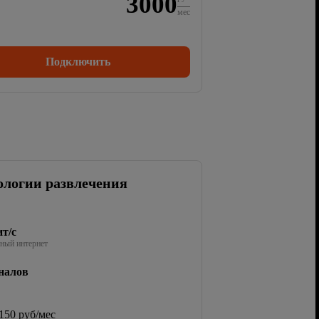
3000
мес
Подключить
ологии развлечения
т/с
ный интернет
налов
150 руб/мес