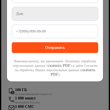
руб
1200
мес
Подключить
Сим-карта Ростелеком с мобильной
связью
Нажимая кнопку, вы принимаете Политику обработки
скачать PDF
персональных данных (
) и даёте Согласие
скачать
на обработку Ваших персональных данных (
PDF
)
Первый мобильный
100 ГБ
на максимальной скорости
1 000 минут
на номера России
1 000 СМС