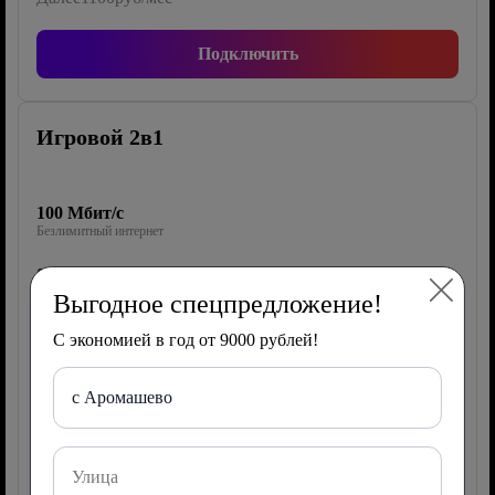
Подключить
Игровой 2в1
100 Мбит/с
Безлимитный интернет
0 каналов
ТВ Wink
Выгодное спецпредложение!
40 Гб/1000 мин/500 СМС
С экономией в год от 9000 рублей!
Мобильная связь
с Аромашево
Роутер
150 руб/мес