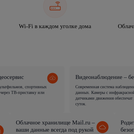
Wi-Fi в каждом уголке дома
Облач
деосервис
Видеонаблюдение – бе
мультфильмов, спортивных
Современная система наблюден
 через ТВ-приставку или
данных. Камеры с инфракрасной
датчиками движения обеспечат 
суток.
Облачное хранилище Mail.ru –
Роди
ваши данные всегда под рукой
безо