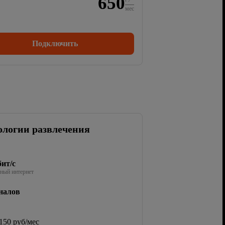
650
мес
Подключить
ологии развлечения
ит/с
ный интернет
налов
150 руб/мес