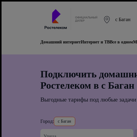
с Баган
Домашний интернет
Интернет и ТВ
Все в одном
М
Подключить домашни
Ростелеком в с Баган
Выгодные тарифы под любые задачи
Город:
с Баган