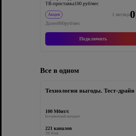
ТВ-приставка
100 руб/мес
0
1
месяца
Акция
Далее
800
руб/мес
Подключить
Все в одном
Технологии выгоды. Тест-драйв
100 Мбит/с
Безлимитный интернет
221 каналов
ТВ Wink