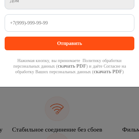
1 000 минут
1 000 СМС
на номера России
на номера России
300
руб
 подарок при переходе со своим номером.
П
 года!
мес
Нажимая кнопку, вы принимаете Политику обработки
скачать PDF
персональных данных (
) и даёте Согласие на
скачать PDF
обработку Ваших персональных данных (
)
еком
у
Стабильное соединение без сбоев
Фильм