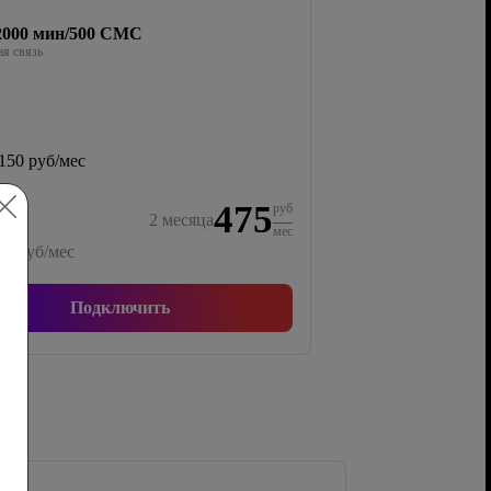
/2000 мин/500 СМС
я связь
150 руб/мес
475
руб
2
месяца
мес
50
руб/мес
Подключить