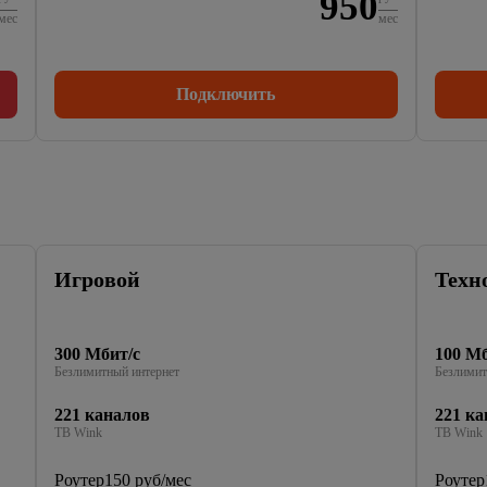
950
мес
мес
Подключить
Игровой
Техн
300 Мбит/с
100 Мб
Безлимитный интернет
Безлимит
221 каналов
221 ка
ТВ Wink
ТВ Wink
Роутер
150 руб/мес
Роутер