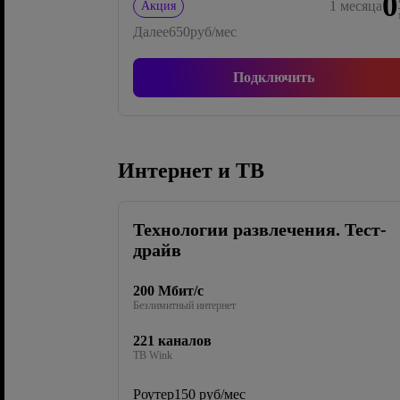
0
1
месяца
Акция
Далее
650
руб/мес
Подключить
Интернет и ТВ
Технологии развлечения. Тест-
драйв
200 Мбит/с
Безлимитный интернет
221 каналов
ТВ Wink
Роутер
150 руб/мес