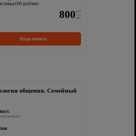
ставка
100 руб/мес
800
руб
мес
Подключить
ологии общения. Семейный
ит/с
ный интернет
лов