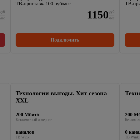
ТВ-приставка
100 руб/мес
ТВ-при
1150
руб
руб
мес
мес
Подключить
Технологии выгоды. Хит сезона
Техн
XXL
200 Мбит/с
200 Мб
Безлимитный интернет
Безлимит
каналов
0 кана
ТВ Wink
ТВ Wink