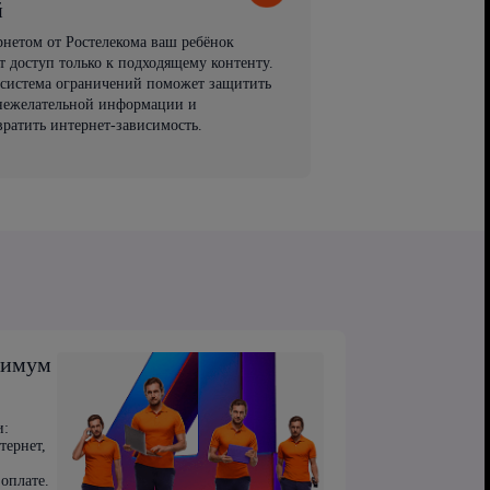
й
рнетом от Ростелекома ваш ребёнок
т доступ только к подходящему контенту.
 система ограничений поможет защитить
 нежелательной информации и
вратить интернет-зависимость.
симум
и:
тернет,
оплате.