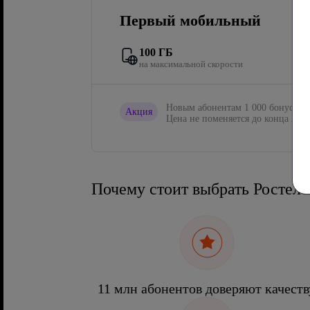
Первый мобильный
100 ГБ
на максимальной скорости
Новым абонентам 1 000 бонусов в
Акция
Цена не поменяется до конца 2027
Почему стоит выбрать Ростел
11 млн абонентов доверяют качеств