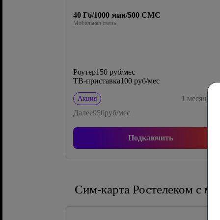
40 Гб/1000 мин/500 СМС
Мобильная связь
Роутер
150 руб/мес
ТВ-приставка
100 руб/мес
0
1
месяца
Акция
Далее
950
руб/мес
Подключить
Сим-карта Ростелеком с м