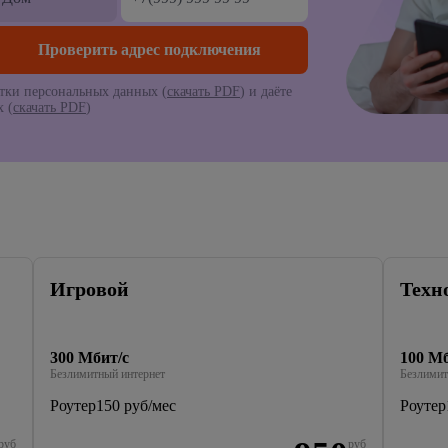
тки персональных данных (
скачать PDF
) и даёте
 (
скачать PDF
)
Игровой
Техн
300 Мбит/с
100 Мб
Безлимитный интернет
Безлимит
Роутер
150 руб/мес
Роутер
руб
руб