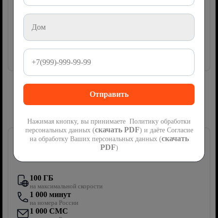
руб
475
2
месяца
Акция
мес
Далее
950
руб/мес
Подключить
Сим-карта Ростелеком с мобильной
связью
Нажимая кнопку, вы принимаете Политику обработки
скачать PDF
персональных данных (
) и даёте Согласие
скачать
на обработку Ваших персональных данных (
PDF
)
Первый мобильный
100 ГБ
на максимальной скорости
1 000 минут
на номера России
1 000 СМС