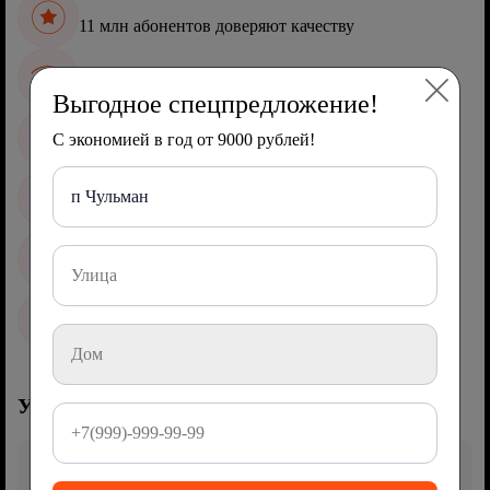
11 млн абонентов доверяют качеству
Стабильное соединение без сбоев
Выгодное спецпредложение!
С экономией в год от 9000 рублей!
Фильмы и ТВ в любое время
п Чульман
Родительский контроль для безопасности детей
Wi-Fi в каждом уголке дома
Облачный гейминг без лагов
Услуги от Ростелеком
WINK ТВ – ваш персональный видеосервис