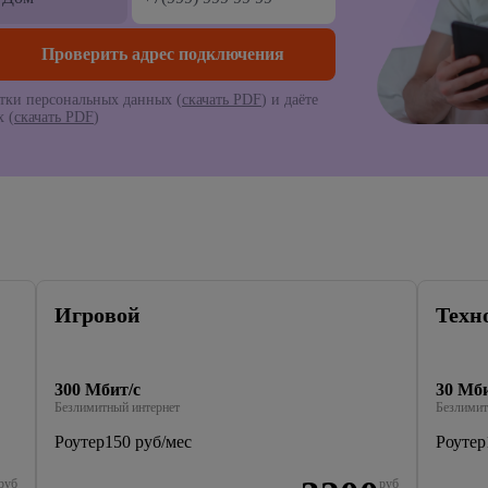
тки персональных данных (
скачать PDF
) и даёте
 (
скачать PDF
)
Игровой
Техн
300 Мбит/с
30 Мби
Безлимитный интернет
Безлимит
Роутер
150 руб/мес
Роутер
руб
руб