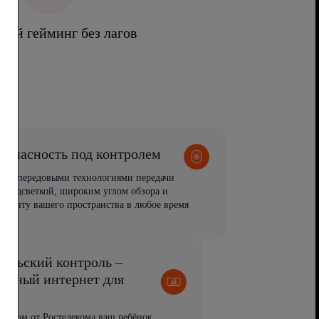
ный гейминг без лагов
зопасность под контролем
ия с передовыми технологиями передачи
 подсветкой, широким углом обзора и
защиту вашего пространства в любое время
тельский контроль –
пасный интернет для
й
рнетом от Ростелекома ваш ребёнок