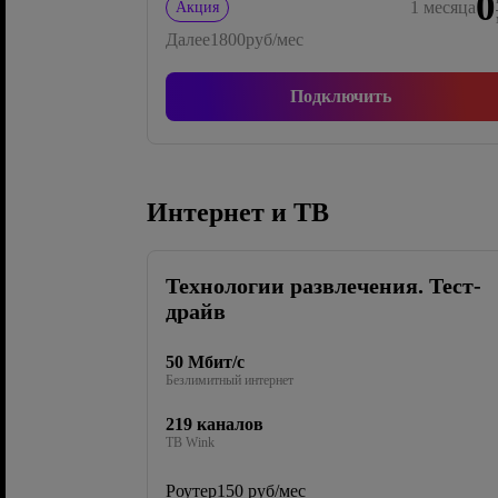
0
1
месяца
Акция
Далее
1800
руб/мес
Подключить
Интернет и ТВ
Технологии развлечения. Тест-
драйв
50 Мбит/с
Безлимитный интернет
219 каналов
ТВ Wink
Роутер
150 руб/мес