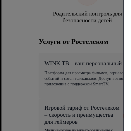
Родительский контроль для
безопасности детей
Услуги от Ростелеком
WINK ТВ – ваш персональный ви
Платформа для просмотра фильмов, сериалов, 
событий и сотен телеканалов. Доступ возможен
приложение с поддержкой SmartTV.
Игровой тариф от Ростелеком
– скорость и преимущества
для геймеров
Молниеносное интернет-соединение с