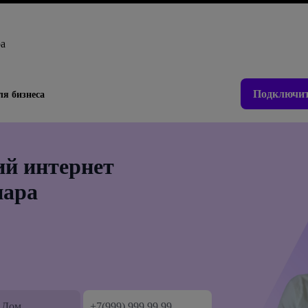
ра
Подключит
ля бизнеса
й интернет
пара