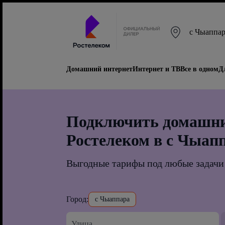
с Чыаппа
Домашний интернет
Интернет и ТВ
Все в одном
Д
Подключить домашни
Ростелеком в с Чыап
Выгодные тарифы под любые задачи
Город:
с Чыаппара