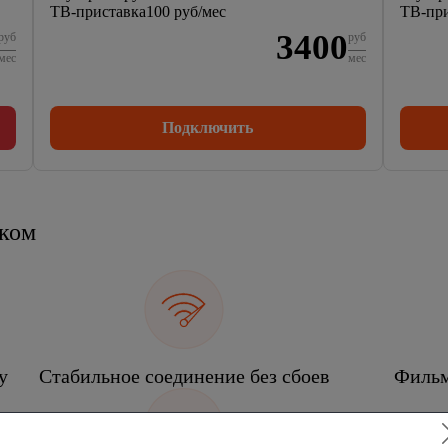
ТВ-приставка
100 руб/мес
ТВ-при
3400
руб
руб
мес
мес
Подключить
еком
у
Стабильное соединение без сбоев
Фильм