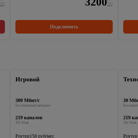
3200
мес
мес
Подключить
Игровой
Техн
300 Мбит/с
30 Мби
Безлимитный интернет
Безлимит
219 каналов
219 ка
ТВ Wink
ТВ Wink
Роутер
150 руб/мес
Роутер