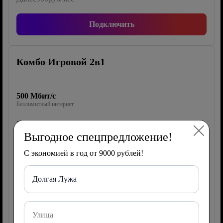
Подключить
Комбо Игровой 2в1
500 Мбит/с
Безлимитный интернет
0 каналов
ТВ Wink
Выгодное спецпредложение!
40 Гб/1000 мин/500 СМС
С экономией в год от 9000 рублей!
Мобильная связь
Долгая Лужа
Роутер
150 руб/мес