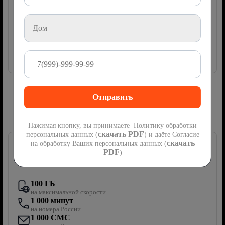
руб
1200
мес
Подключить
Сим-карта Ростелеком с мобильной
связью
Нажимая кнопку, вы принимаете Политику обработки
скачать PDF
персональных данных (
) и даёте Согласие
скачать
на обработку Ваших персональных данных (
PDF
)
Первый мобильный
100 ГБ
на максимальной скорости
1 000 минут
на номера России
1 000 СМС