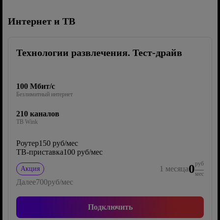
Интернет и ТВ
Технологии развлечения. Тест-драйв
100 Мбит/с
Безлимитный интернет
210 каналов
ТВ Wink
Роутер
150 руб/мес
ТВ-приставка
100 руб/мес
руб
0
1
месяца
Акция
мес
Далее
700
руб/мес
Подключить