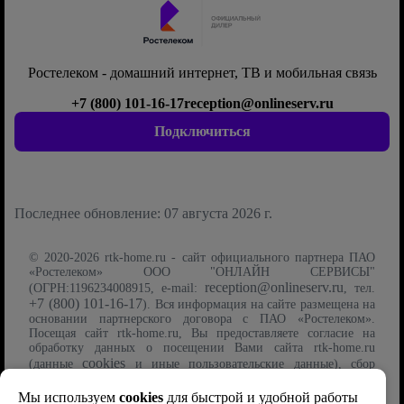
Ростелеком - домашний интернет, ТВ и мобильная связь
+7 (800) 101-16-17
reception@onlineserv.ru
Подключиться
Последнее обновление: 07 августа 2026 г.
© 2020-2026 rtk-home.ru - сайт официального партнера ПАО
«Ростелеком» ООО "ОНЛАЙН СЕРВИСЫ"
reception@onlineserv.ru
(ОГРН:1196234008915, e-mail:
, тел.
+7 (800) 101-16-17
). Вся информация на сайте размещена на
основании партнерского договора с ПАО «Ростелеком».
Посещая сайт rtk-home.ru, Вы предоставляете согласие на
обработку данных о посещении Вами сайта rtk-home.ru
cookies
(данные
и иные пользовательские данные), сбор
Политику обработки
которых осуществляется на условиях
файлов cookie
Мы используем
cookies
для быстрой и удобной работы
. Указанные данные могут быть использованы