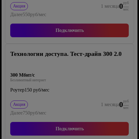
руб
0
1
месяца
Акция
мес
Далее
550
руб/мес
Подключить
Технологии доступа. Тест-драйв 300 2.0
300 Мбит/с
Безлимитный интернет
Роутер
150 руб/мес
руб
0
1
месяца
Акция
мес
Далее
750
руб/мес
Подключить