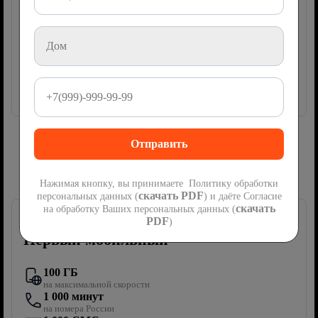
ТВ-приставка
100 руб/мес
руб
500
2
месяца
Акция
мес
Далее
1000
руб/мес
Подключить
Сим-карта Ростелеком с мобильной
связью
Нажимая кнопку, вы принимаете Политику обработки
скачать PDF
персональных данных (
) и даёте Согласие
скачать
на обработку Ваших персональных данных (
PDF
)
Первый мобильный
100 ГБ
на максимальной скорости
1 000 минут
на номера России