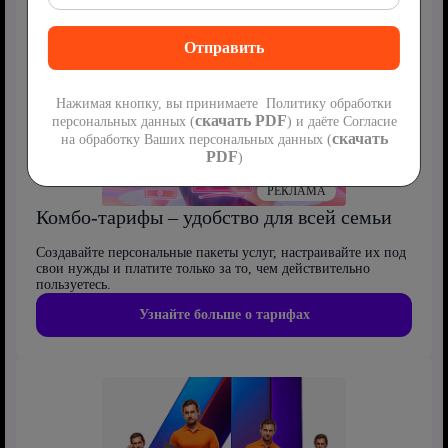
Нажимая кнопку, вы принимаете Политику обработки
скачать PDF
персональных данных (
) и даёте Согласие
скачать
на обработку Ваших персональных данных (
PDF
)
РЕКЛАМА
Комбо-тарифы – удобство для всей семьи
Создавайте персональные пакеты услуг, настраивайте их под
свои нужды и платите только за то, чем действительно
пользуетесь.
Узнайте больше о тарифах