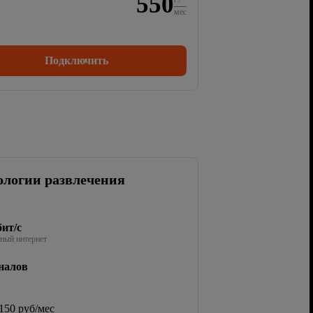
550
мес
Подключить
ологии развлечения
ит/с
ный интернет
налов
150 руб/мес