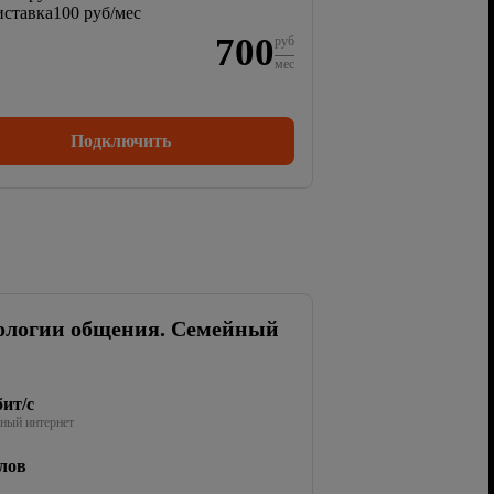
ставка
100 руб/мес
700
руб
мес
Подключить
ологии общения. Семейный
ит/с
ный интернет
лов