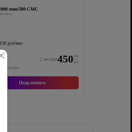
/2000 мин/500 СМС
я связь
150 руб/мес
450
руб
2
месяца
мес
00
руб/мес
Подключить