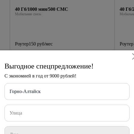
40 Гб/1000 мин/500 СМС
40 Гб
Мобильная связь
Мобильна
Роутер
150 руб/мес
Роутер
1200
руб
руб
Акция
мес
мес
Выгодное спецпредложение!
Далее
9
С экономией в год от 9000 рублей!
Подключить
Горно-Алтайск
обильной связью