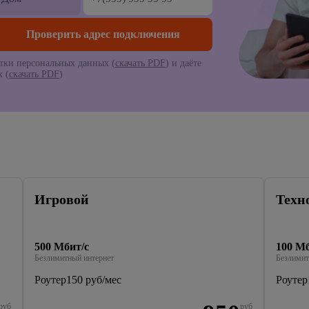
тки персональных данных (
скачать PDF
) и даёте
 (
скачать PDF
)
Игровой
Техн
500 Мбит/с
100 Мб
Безлимитный интернет
Безлимит
Роутер
150 руб/мес
Роутер
руб
руб