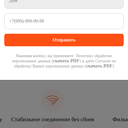
1 000 минут
1 000 СМС
на номера России
на номера России
300
руб
 подарок при переходе со своим номером.
П
 года!
мес
Нажимая кнопку, вы принимаете Политику обработки
скачать PDF
персональных данных (
) и даёте Согласие на
скачать PDF
обработку Ваших персональных данных (
)
еком
у
Стабильное соединение без сбоев
Фильм