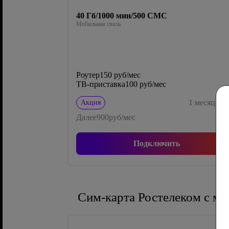
40 Гб/1000 мин/500 СМС
Мобильная связь
Роутер
150 руб/мес
ТВ-приставка
100 руб/мес
0
1
месяца
Акция
Далее
900
руб/мес
Подключить
Сим-карта Ростелеком с м