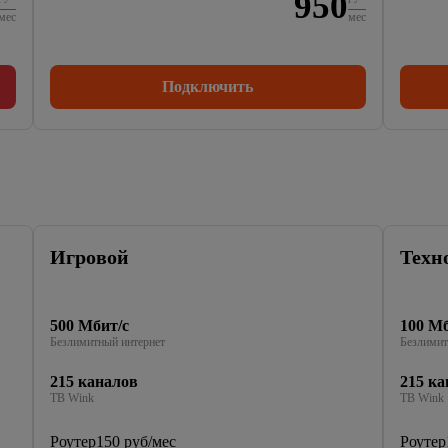
950
мес
мес
Подключить
Игровой
Техн
500 Мбит/с
100 Мб
Безлимитный интернет
Безлимит
215 каналов
215 ка
ТВ Wink
ТВ Wink
Роутер
150 руб/мес
Роутер