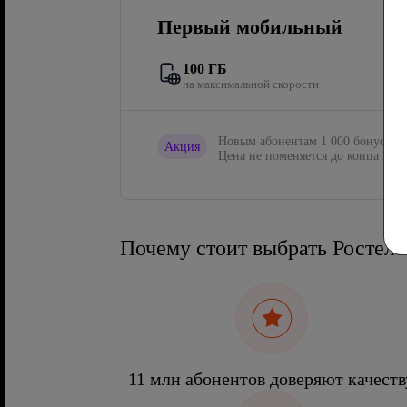
Первый мобильный
100 ГБ
на максимальной скорости
Новым абонентам 1 000 бонусов в
Акция
Цена не поменяется до конца 2027
Почему стоит выбрать Ростел
11 млн абонентов доверяют качеств