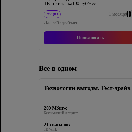
ТВ-приставка
100 руб/мес
0
1
месяца
Акция
Далее
700
руб/мес
Подключить
Все в одном
Технологии выгоды. Тест-драйв
200 Мбит/с
Безлимитный интернет
215 каналов
ТВ Wink