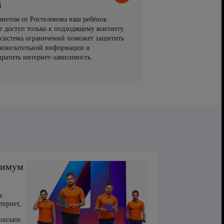
й
рнетом от Ростелекома ваш ребёнок
т доступ только к подходящему контенту.
 система ограничений поможет защитить
 нежелательной информации и
вратить интернет-зависимость.
симум
и:
тернет,
оплате.