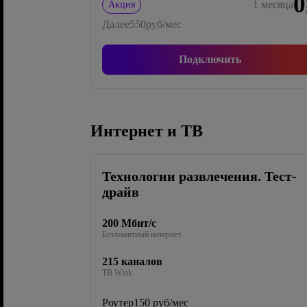
0
1
месяца
Акция
Далее
550
руб/мес
Подключить
Интернет и ТВ
Технологии развлечения. Тест-
драйв
200 Мбит/с
Безлимитный интернет
215 каналов
ТВ Wink
Роутер
150 руб/мес