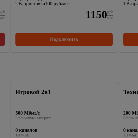
ТВ-приставка
100 руб/мес
ТВ-при
1150
руб
руб
мес
мес
Подключить
Игровой 2в1
Техн
500 Мбит/с
200 Мб
Безлимитный интернет
Безлимит
0 каналов
0 кана
ТВ Wink
ТВ Wink