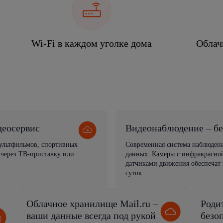
Wi-Fi в каждом уголке дома
Облач
деосервис
Видеонаблюдение – бе
мультфильмов, спортивных
Современная система наблюден
 через ТВ-приставку или
данных. Камеры с инфракрасной
датчиками движения обеспечат 
суток.
Облачное хранилище Mail.ru –
Роди
ваши данные всегда под рукой
безо