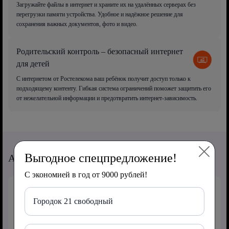
Загружайте файлы в интернет и храните их на удалённых серверах без
перегрузки памяти устройства. Удобное и надёжное решение для
сохранения важных документов, фото и видео.
Родительский контроль – безопасный интернет
для детей
С интернетом от Ростелекома ваш ребёнок получит доступ только к
подходящему контенту. Гибкая система ограничений поможет защитить его
от нежелательной информации и предотвратить интернет-зависимость.
Выгодное спецпредложение!
Акции от Ростелеком
С экономией в год от 9000 рублей!
Городок 21 свободный