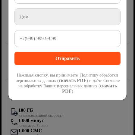
руб
550
2
месяца
Акция
мес
Далее
1100
руб/мес
Подключить
Сим-карта Ростелеком с мобильной
связью
Нажимая кнопку, вы принимаете Политику обработки
скачать PDF
персональных данных (
) и даёте Согласие
скачать
на обработку Ваших персональных данных (
PDF
)
Первый мобильный
100 ГБ
на максимальной скорости
1 000 минут
на номера России
1 000 СМС