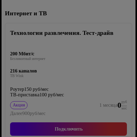
Интернет и ТВ
Технологии развлечения. Тест-драйв
200 Мбит/с
Безлимитный интернет
216 каналов
ТВ Wink
Роутер
150 руб/мес
ТВ-приставка
100 руб/мес
руб
0
1
месяца
Акция
мес
Далее
900
руб/мес
Подключить