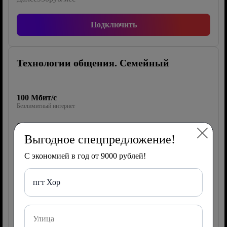
Подключить
Технологии общения. Семейный
100 Мбит/с
Безлимитный интернет
0 каналов
ТВ Wink
Выгодное спецпредложение!
40 Гб/2000 мин/500 СМС
С экономией в год от 9000 рублей!
Мобильная связь
пгт Хор
Роутер
150 руб/мес