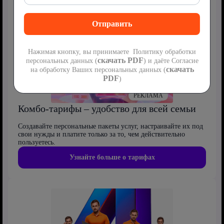
Нажимая кнопку, вы принимаете Политику обработки
скачать PDF
персональных данных (
) и даёте Согласие
скачать
на обработку Ваших персональных данных (
PDF
)
РЕКЛАМА
Комбо-тарифы – удобство для всей семьи
Создавайте персональные пакеты услуг, настраивайте их под
свои нужды и платите только за то, чем действительно
пользуетесь.
Узнайте больше о тарифах