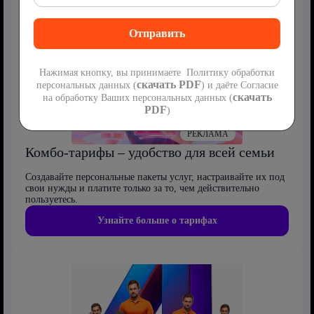
Нажимая кнопку, вы принимаете Политику обработки
скачать PDF
персональных данных (
) и даёте Согласие
скачать
на обработку Ваших персональных данных (
PDF
)
РЕКЛАМА
Комбо-тарифы – удобство для всей семьи
Создавайте персональные пакеты услуг, настраивайте их под
свои нужды и платите только за то, чем действительно
пользуетесь.
Узнайте больше о тарифах