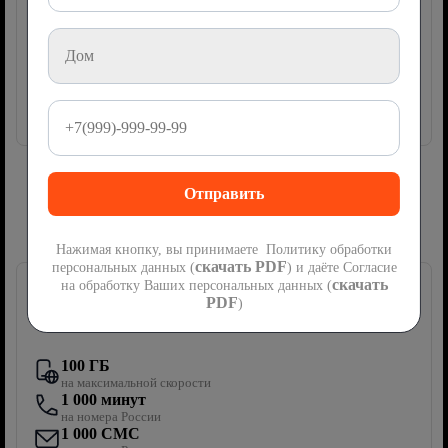
руб
1200
мес
Подключить
Сим-карта Ростелеком с мобильной
связью
Нажимая кнопку, вы принимаете Политику обработки
скачать PDF
персональных данных (
) и даёте Согласие
скачать
на обработку Ваших персональных данных (
PDF
)
Первый мобильный
100 ГБ
на максимальной скорости
1 000 минут
на номера России
1 000 СМС