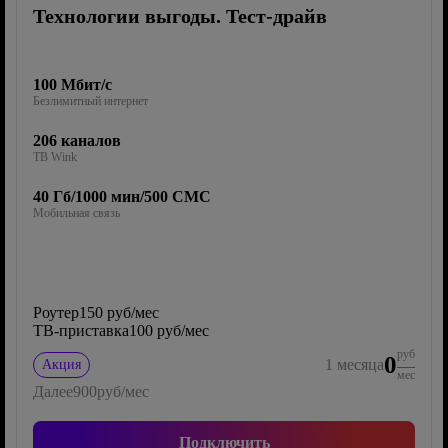
Технологии выгоды. Тест-драйв
100 Мбит/с
Безлимитный интернет
206 каналов
ТВ Wink
40 Гб/1000 мин/500 СМС
Мобильная связь
Роутер
150 руб/мес
ТВ-приставка
100 руб/мес
руб
0
1
месяца
Акция
мес
Далее
900
руб/мес
Подключить