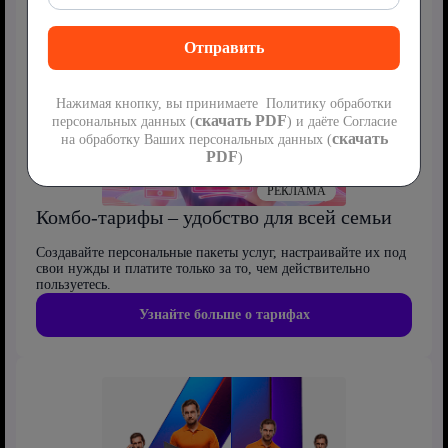
Нажимая кнопку, вы принимаете Политику обработки
скачать PDF
персональных данных (
) и даёте Согласие
скачать
на обработку Ваших персональных данных (
PDF
)
РЕКЛАМА
Комбо-тарифы – удобство для всей семьи
Создавайте персональные пакеты услуг, настраивайте их под
свои нужды и платите только за то, чем действительно
пользуетесь.
Узнайте больше о тарифах