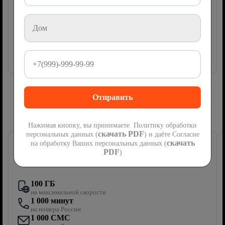
руб
1200
мес
Подключить
Сим-карта Ростелеком с мобильной
связью
Нажимая кнопку, вы принимаете Политику обработки
скачать PDF
персональных данных (
) и даёте Согласие
скачать
на обработку Ваших персональных данных (
PDF
)
Первый мобильный
100 ГБ
на максимальной скорости
1 000 минут
на номера России
1 000 СМС