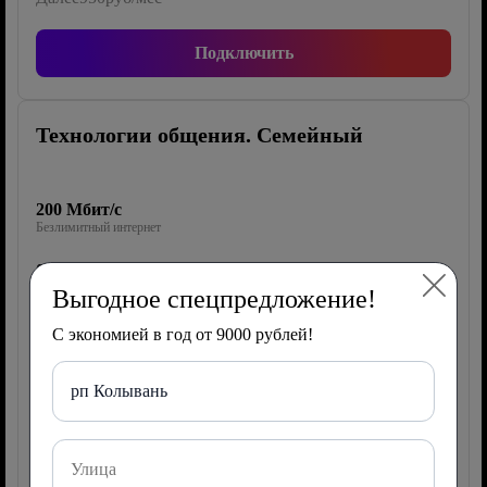
Подключить
Технологии общения. Семейный
200 Мбит/с
Безлимитный интернет
0 каналов
ТВ Wink
Выгодное спецпредложение!
40 Гб/2000 мин/500 СМС
С экономией в год от 9000 рублей!
Мобильная связь
рп Колывань
Роутер
150 руб/мес