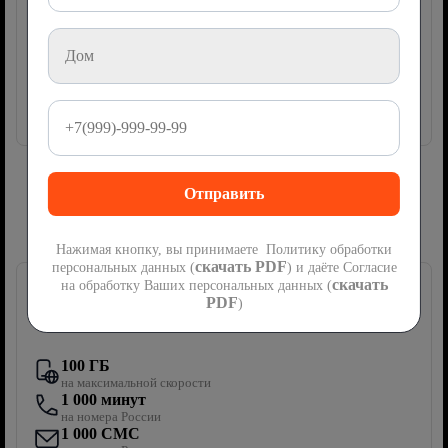
руб
475
2
месяца
Акция
мес
Далее
950
руб/мес
Подключить
Сим-карта Ростелеком с мобильной
связью
Нажимая кнопку, вы принимаете Политику обработки
скачать PDF
персональных данных (
) и даёте Согласие
скачать
на обработку Ваших персональных данных (
PDF
)
Первый мобильный
100 ГБ
на максимальной скорости
1 000 минут
на номера России
1 000 СМС