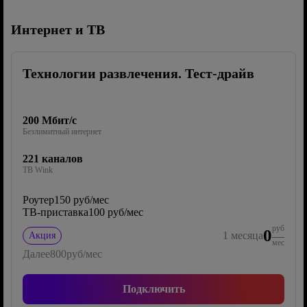
Интернет и ТВ
Технологии развлечения. Тест-драйв
200 Мбит/с
Безлимитный интернет
221 каналов
ТВ Wink
Роутер
150 руб/мес
ТВ-приставка
100 руб/мес
руб
0
1
месяца
Акция
мес
Далее
800
руб/мес
Подключить