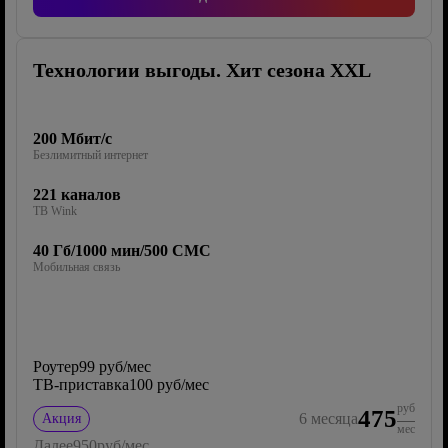
Технологии выгоды. Хит сезона XXL
200 Мбит/с
Безлимитный интернет
221 каналов
ТВ Wink
40 Гб/1000 мин/500 СМС
Мобильная связь
Роутер
99 руб/мес
ТВ-приставка
100 руб/мес
руб
475
6
месяца
Акция
мес
Далее
950
руб/мес