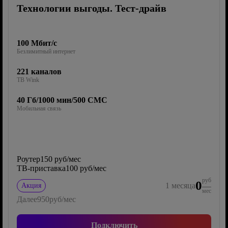
Технологии выгоды. Тест-драйв
100 Мбит/с
Безлимитный интернет
221 каналов
ТВ Wink
40 Гб/1000 мин/500 СМС
Мобильная связь
Роутер
150 руб/мес
ТВ-приставка
100 руб/мес
руб
0
1
месяца
Акция
мес
Далее
950
руб/мес
Подключить