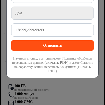
руб
1200
мес
Подключить
Сим-карта Ростелеком с мобильной
связью
Нажимая кнопку, вы принимаете Политику обработки
скачать PDF
персональных данных (
) и даёте Согласие
скачать
на обработку Ваших персональных данных (
PDF
)
Первый мобильный
100 ГБ
на максимальной скорости
1 000 минут
на номера России
1 000 СМС