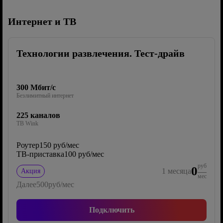
Интернет и ТВ
Технологии развлечения. Тест-драйв
300 Мбит/с
Безлимитный интернет
225 каналов
ТВ Wink
Роутер
150 руб/мес
ТВ-приставка
100 руб/мес
руб
0
1
месяца
Акция
мес
Далее
500
руб/мес
Подключить