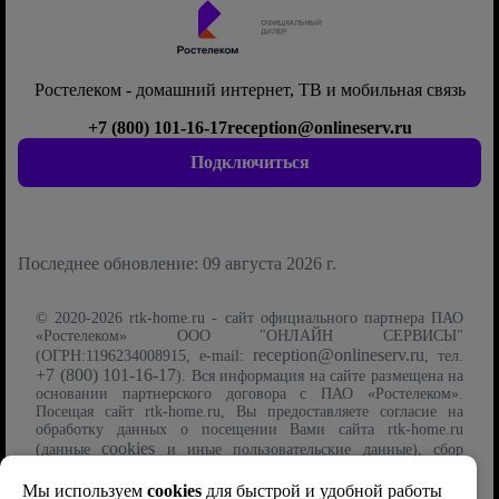
Ростелеком - домашний интернет, ТВ и мобильная связь
+7 (800) 101-16-17
reception@onlineserv.ru
Подключиться
Последнее обновление: 09 августа 2026 г.
© 2020-2026 rtk-home.ru - сайт официального партнера ПАО
«Ростелеком» ООО "ОНЛАЙН СЕРВИСЫ"
reception@onlineserv.ru
(ОГРН:1196234008915, e-mail:
, тел.
+7 (800) 101-16-17
). Вся информация на сайте размещена на
основании партнерского договора с ПАО «Ростелеком».
Посещая сайт rtk-home.ru, Вы предоставляете согласие на
обработку данных о посещении Вами сайта rtk-home.ru
cookies
(данные
и иные пользовательские данные), сбор
Политику обработки
которых осуществляется на условиях
файлов cookie
Мы используем
cookies
для быстрой и удобной работы
. Указанные данные могут быть использованы