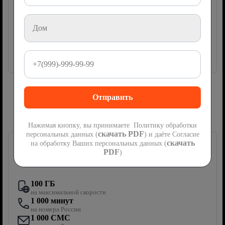
руб
475
2
месяца
Акция
мес
Далее
950
руб/мес
Подключить
Сим-карта Ростелеком с мобильной
связью
Нажимая кнопку, вы принимаете Политику обработки
скачать PDF
персональных данных (
) и даёте Согласие
скачать
на обработку Ваших персональных данных (
PDF
)
Первый мобильный
100 ГБ
на максимальной скорости
1 000 минут
на номера России
1 000 СМС