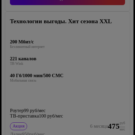
Технологии выгоды. Хит сезона XXL
200 Мбит/с
Безлимитный интернет
221 каналов
ТВ Wink
40 Гб/1000 мин/500 СМС
Мобильная связь
Роутер
99 руб/мес
ТВ-приставка
100 руб/мес
руб
475
6
месяца
Акция
мес
Далее
950
руб/мес