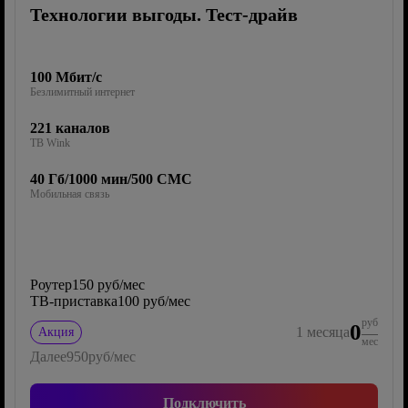
Технологии выгоды. Тест-драйв
100 Мбит/с
Безлимитный интернет
221 каналов
ТВ Wink
40 Гб/1000 мин/500 СМС
Мобильная связь
Роутер
150 руб/мес
ТВ-приставка
100 руб/мес
руб
0
1
месяца
Акция
мес
Далее
950
руб/мес
Подключить