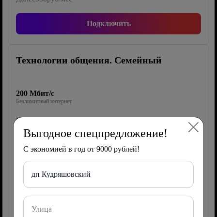
Подключить
Технологии общения. Семейный
200 Мбит/с
Безлимитный интернет
0 каналов
ТВ Wink
Выгодное спецпредложение!
40 Гб/2000 мин/500 СМС
С экономией в год от 9000 рублей!
Мобильная связь
дп Кудряшовский
Роутер
150 руб/мес