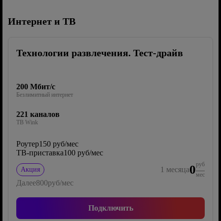
Интернет и ТВ
Технологии развлечения. Тест-драйв
200 Мбит/с
Безлимитный интернет
221 каналов
ТВ Wink
Роутер
150 руб/мес
ТВ-приставка
100 руб/мес
руб
0
1
месяца
Акция
мес
Далее
800
руб/мес
Подключить