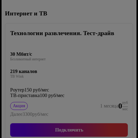
Интернет и ТВ
Технологии развлечения. Тест-драйв
30 Мбит/с
Безлимитный интернет
219 каналов
ТВ Wink
Роутер
150 руб/мес
ТВ-приставка
100 руб/мес
руб
0
1
месяца
Акция
мес
Далее
3300
руб/мес
Подключить