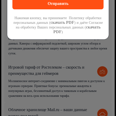
Платформа для просмотра фильмов, сериалов, мультфильмов, спортивных
событий и сотен телеканалов. Доступ возможен через ТВ-приставку или
приложение с поддержкой SmartTV.
Нажимая кнопку, вы принимаете Политику обработки
скачать PDF
персональных данных (
) и даёте Согласие
скачать
на обработку Ваших персональных данных (
Видеонаблюдение – безопасность под контролем
PDF
)
Современная система наблюдения с передовыми технологиями передачи
данных. Камеры с инфракрасной подсветкой, широким углом обзора и
датчиками движения обеспечат защиту вашего пространства в любое время
суток.
Игровой тариф от Ростелеком – скорость и
преимущества для геймеров
Молниеносное интернет-соединение с минимальным пингом и доступом к
игровым серверам. Приятные бонусы: премиальные аккаунты в
популярных играх, безлимитный доступ к танковым и корабельным
сражениям на весь срок использования тарифа.
Облачное хранилище Mail.ru – ваши данные
всегда под рукой