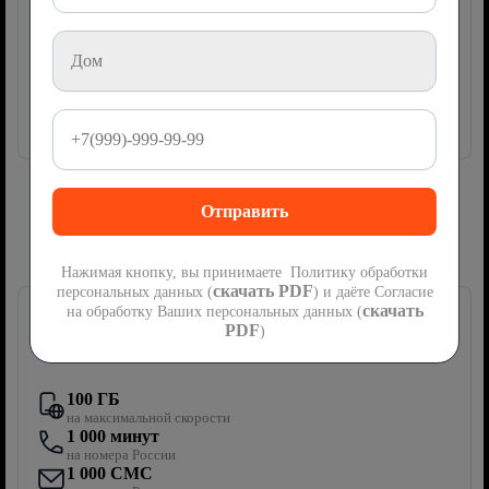
руб
1200
мес
Подключить
Сим-карта Ростелеком с мобильной
связью
Нажимая кнопку, вы принимаете Политику обработки
скачать PDF
персональных данных (
) и даёте Согласие
скачать
на обработку Ваших персональных данных (
PDF
)
Первый мобильный
100 ГБ
на максимальной скорости
1 000 минут
на номера России
1 000 СМС