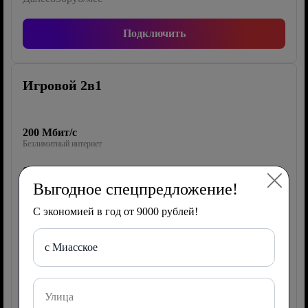
Подключить
Игровой 2в1
200 Мбит/с
Безлимитный интернет
0 каналов
ТВ Wink
Выгодное спецпредложение!
40 Гб/1000 мин/500 СМС
С экономией в год от 9000 рублей!
Мобильная связь
с Миасское
Роутер
150 руб/мес