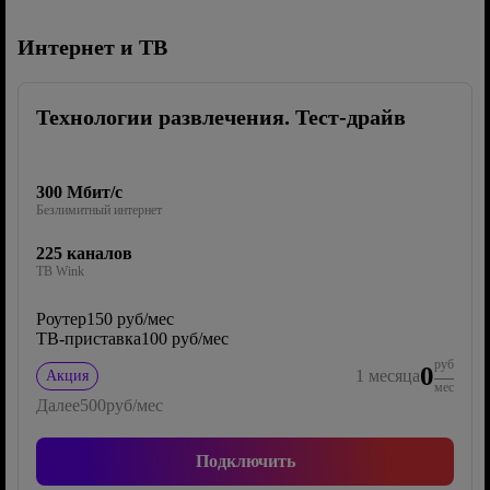
Интернет и ТВ
Технологии развлечения. Тест-драйв
300 Мбит/с
Безлимитный интернет
225 каналов
ТВ Wink
Роутер
150 руб/мес
ТВ-приставка
100 руб/мес
руб
0
1
месяца
Акция
мес
Далее
500
руб/мес
Подключить