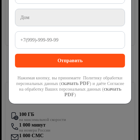
руб
1200
мес
Подключить
Сим-карта Ростелеком с мобильной
связью
Нажимая кнопку, вы принимаете Политику обработки
скачать PDF
персональных данных (
) и даёте Согласие
скачать
на обработку Ваших персональных данных (
PDF
)
Первый мобильный
100 ГБ
на максимальной скорости
1 000 минут
на номера России
1 000 СМС