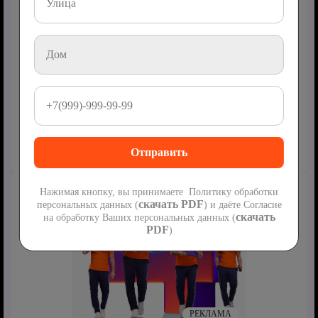
РЕКЛАМА
Комбо-тарифы – удобство для всей семьи
Создавайте персональные пакеты услуг, настраивайте их под
свои нужды и платите только за то, чем действительно
пользуетесь.
Узнайте больше о тарифах
Нажимая кнопку, вы принимаете Политику обработки
скачать PDF
персональных данных (
) и даёте Согласие
скачать
на обработку Ваших персональных данных (
PDF
)
РЕКЛАМА