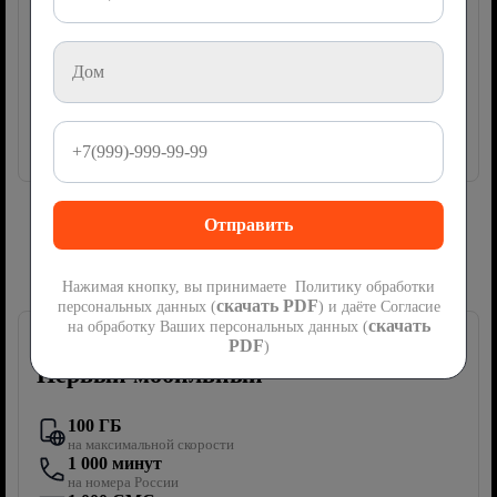
ТВ-приставка
100 руб/мес
руб
500
2
месяца
Акция
мес
Далее
1000
руб/мес
Подключить
Сим-карта Ростелеком с мобильной
связью
Нажимая кнопку, вы принимаете Политику обработки
скачать PDF
персональных данных (
) и даёте Согласие
скачать
на обработку Ваших персональных данных (
PDF
)
Первый мобильный
100 ГБ
на максимальной скорости
1 000 минут
на номера России