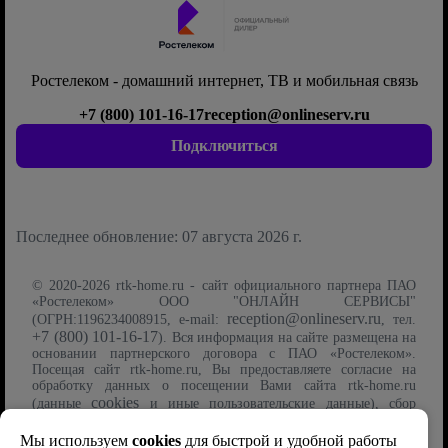
Ростелеком - домашний интернет, ТВ и мобильная связь
+7 (800) 101-16-17
reception@onlineserv.ru
Подключиться
Последнее обновление: 07 августа 2026 г.
© 2020-2026 rtk-home.ru - сайт официального партнера ПАО
«Ростелеком» ООО "ОНЛАЙН СЕРВИСЫ"
reception@onlineserv.ru
(ОГРН:1196234008915, e-mail:
, тел.
+7 (800) 101-16-17
). Вся информация на сайте размещена на
основании партнерского договора с ПАО «Ростелеком».
Посещая сайт rtk-home.ru, Вы предоставляете согласие на
обработку данных о посещении Вами сайта rtk-home.ru
cookies
(данные
и иные пользовательские данные), сбор
Политику обработки
которых осуществляется на условиях
файлов cookie
Мы используем
cookies
для быстрой и удобной работы
. Указанные данные могут быть использованы