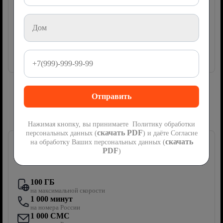
руб
450
2
месяца
Акция
мес
Далее
900
руб/мес
Подключить
Сим-карта Ростелеком с мобильной
связью
Нажимая кнопку, вы принимаете Политику обработки
скачать PDF
персональных данных (
) и даёте Согласие
скачать
на обработку Ваших персональных данных (
PDF
)
Первый мобильный
100 ГБ
на максимальной скорости
1 000 минут
на номера России
1 000 СМС