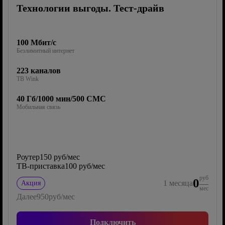
Технологии выгоды. Тест-драйв
100 Мбит/с
Безлимитный интернет
223 каналов
ТВ Wink
40 Гб/1000 мин/500 СМС
Мобильная связь
Роутер
150 руб/мес
ТВ-приставка
100 руб/мес
руб
0
1
месяца
Акция
мес
Далее
950
руб/мес
Подключить