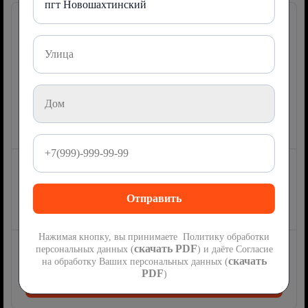
пгт Новошахтинский
Первый мобильный
100 ГБ
на максимальной скорости
1 000 минут
на номера России
1 000 СМС
на номера России
Акция
Новым абонентам 1 000 бонусов в подарок при переходе со
своим номером.
Цена не поменяется до конца 2027 года!
Нажимая кнопку, вы принимаете Политику обработки
300
руб
скачать PDF
персональных данных (
) и даёте Согласие
скачать
мес
на обработку Ваших персональных данных (
PDF
)
Подключить