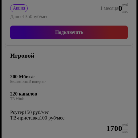
руб
0
1
месяца
Акция
мес
Далее
1350
руб/мес
Подключить
Игровой
200 Мбит/с
Безлимитный интернет
220 каналов
ТВ Wink
Роутер
150 руб/мес
ТВ-приставка
100 руб/мес
руб
1700
мес