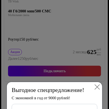
ТВ Wink
40 Гб/2000 мин/500 СМС
Мобильная связь
Роутер
150 руб/мес
руб
625
2
месяца
Акция
мес
Далее
1250
руб/мес
Подключить
Выгодное спецпредложение!
Сим-карта Ростелеком с мобильной
С экономией в год от 9000 рублей!
связью