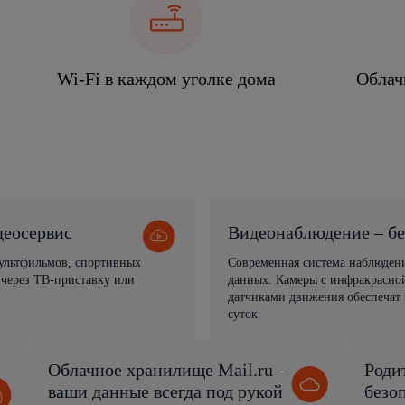
Wi-Fi в каждом уголке дома
Облач
деосервис
Видеонаблюдение – бе
мультфильмов, спортивных
Современная система наблюден
 через ТВ-приставку или
данных. Камеры с инфракрасной
датчиками движения обеспечат 
суток.
Облачное хранилище Mail.ru –
Роди
ваши данные всегда под рукой
безо