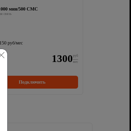
/1000 мин/500 СМС
я связь
150 руб/мес
1300
руб
мес
Подключить