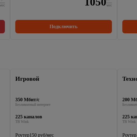
1050
мес
мес
Подключить
Игровой
Техн
350 Мбит/с
200 Мб
Безлимитный интернет
Безлимит
225 каналов
225 ка
ТВ Wink
ТВ Wink
Роутер
150 руб/мес
Роутер