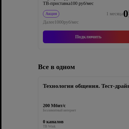
ТВ-приставка
100 руб/мес
0
1
месяца
Акция
Далее
1000
руб/мес
Подключить
Все в одном
Технологии общения. Тест-драй
200 Мбит/с
Безлимитный интернет
0 каналов
ТВ Wink