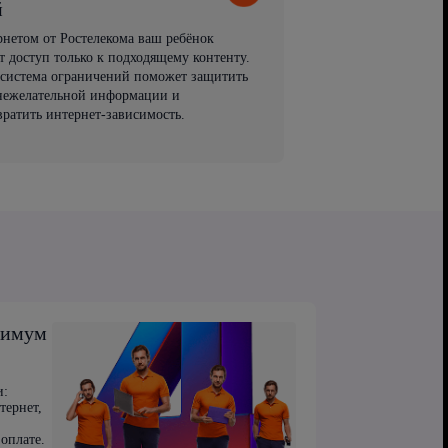
й
рнетом от Ростелекома ваш ребёнок
т доступ только к подходящему контенту.
 система ограничений поможет защитить
 нежелательной информации и
вратить интернет-зависимость.
симум
и:
тернет,
оплате.