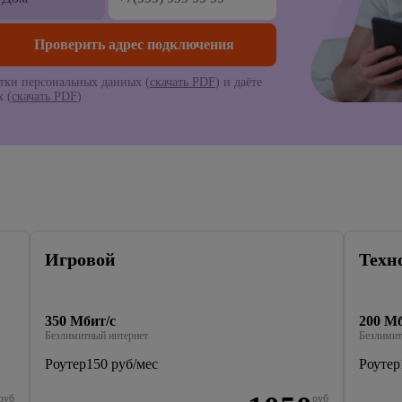
тки персональных данных (
скачать PDF
) и даёте
 (
скачать PDF
)
Игровой
Техн
350 Мбит/с
200 Мб
Безлимитный интернет
Безлимит
Роутер
150 руб/мес
Роутер
руб
руб