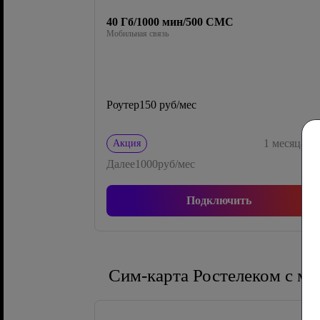
40 Гб/1000 мин/500 СМС
Мобильная связь
Роутер
150 руб/мес
0
1
месяца
Акция
Далее
1000
руб/мес
Подключить
Сим-карта Ростелеком с м