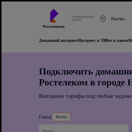
Нытва
Домашний интернет
Интернет и ТВ
Все в одном
М
Подключить домашни
Ростелеком в городе
Выгодные тарифы под любые задачи
Город:
Нытва