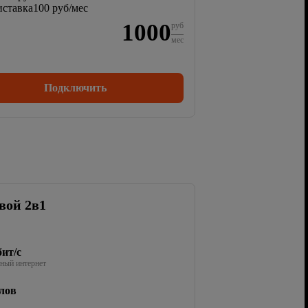
ставка
100 руб/мес
1000
руб
мес
Подключить
вой 2в1
ит/с
ный интернет
лов