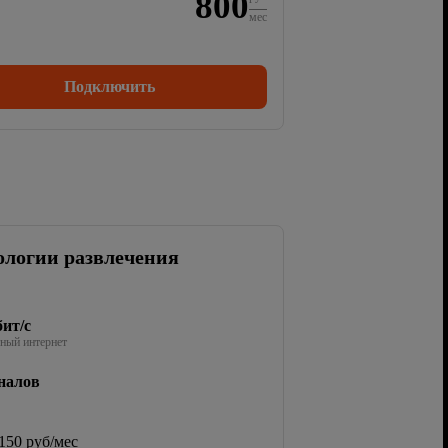
800
мес
Подключить
ологии развлечения
ит/с
ный интернет
налов
150 руб/мес