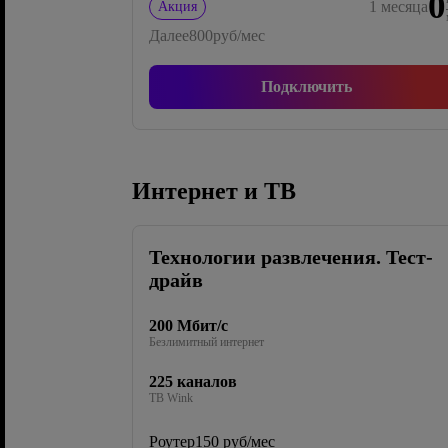
0
1
месяца
Акция
Далее
800
руб/мес
Подключить
Интернет и ТВ
Технологии развлечения. Тест-
драйв
200 Мбит/с
Безлимитный интернет
225 каналов
ТВ Wink
Роутер
150 руб/мес