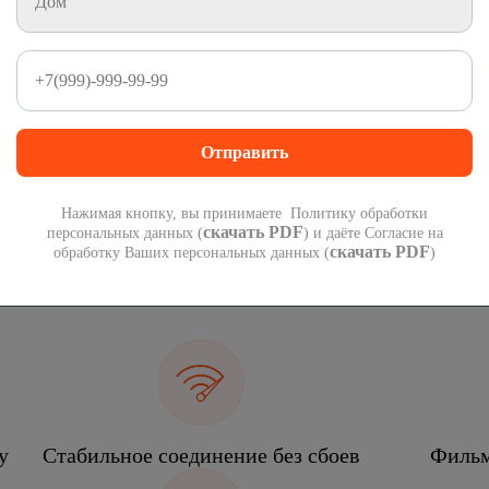
1 000 минут
1 000 СМС
на номера России
на номера России
300
руб
 подарок при переходе со своим номером.
П
 года!
мес
Нажимая кнопку, вы принимаете Политику обработки
скачать PDF
персональных данных (
) и даёте Согласие на
скачать PDF
обработку Ваших персональных данных (
)
еком
у
Стабильное соединение без сбоев
Фильм