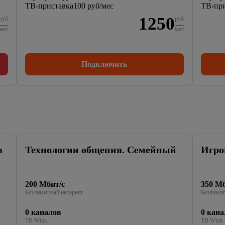
ТВ-приставка
100 руб/мес
ТВ-при
1250
руб
руб
мес
мес
Подключить
в
Технологии общения. Семейный
Игро
200 Мбит/с
350 Мб
Безлимитный интернет
Безлимит
0 каналов
0 кана
ТВ Wink
ТВ Wink