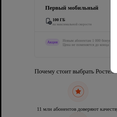
Первый мобильный
100 ГБ
на максимальной скорости
Новым абонентам 1 000 бонусов в
Акция
Цена не поменяется до конца 2027
Почему стоит выбрать Ростел
11 млн абонентов доверяют качеств