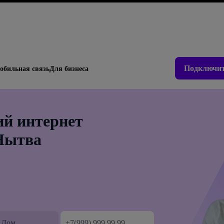
Подключит
обильная связь
Для бизнеса
й интернет
 Нытва