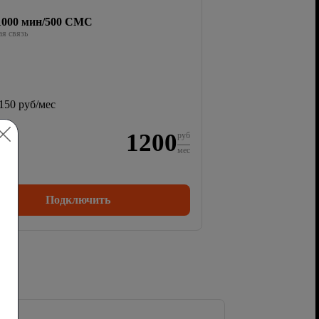
/1000 мин/500 СМС
я связь
150 руб/мес
1200
руб
мес
Подключить