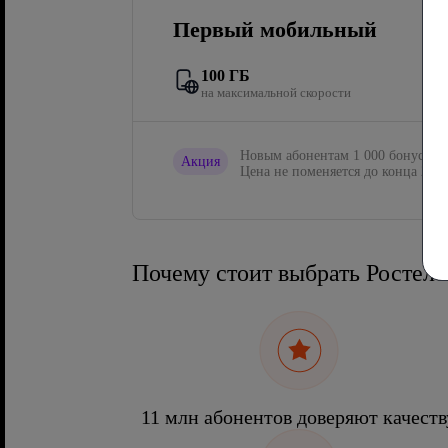
Первый мобильный
100 ГБ
на максимальной скорости
Новым абонентам 1 000 бонусов в
Акция
Цена не поменяется до конца 2027
Почему стоит выбрать Ростел
11 млн абонентов доверяют качеств