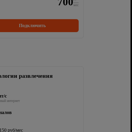
700
мес
Подключить
ологии развлечения
т/с
ный интернет
налов
150 руб/мес