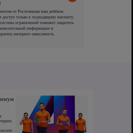
й
рнетом от Ростелекома ваш ребёнок
т доступ только к подходящему контенту.
 система ограничений поможет защитить
 нежелательной информации и
вратить интернет-зависимость.
симум
и:
тернет,
оплате.