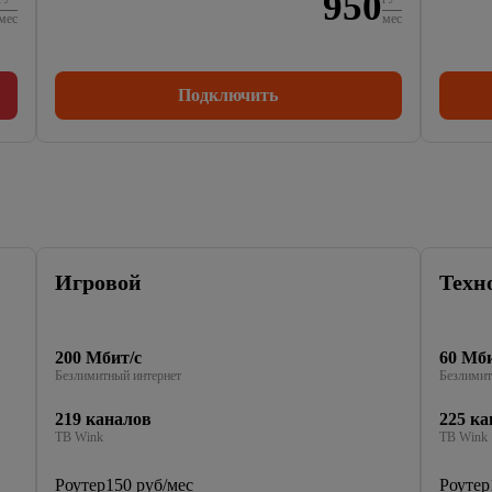
950
мес
мес
Подключить
Игровой
Техн
200 Мбит/с
60 Мби
Безлимитный интернет
Безлимит
219 каналов
225 ка
ТВ Wink
ТВ Wink
Роутер
150 руб/мес
Роутер