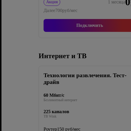
0
1
месяца
Акция
Далее
700
руб/мес
Подключить
Интернет и ТВ
Технологии развлечения. Тест-
драйв
60 Мбит/с
Безлимитный интернет
225 каналов
ТВ Wink
Роутер
150 руб/мес