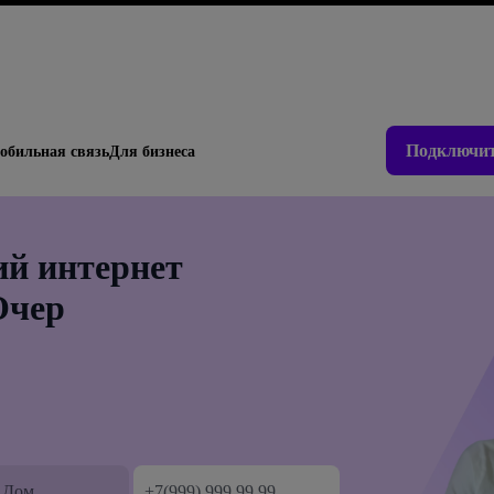
Подключит
обильная связь
Для бизнеса
й интернет
Очер