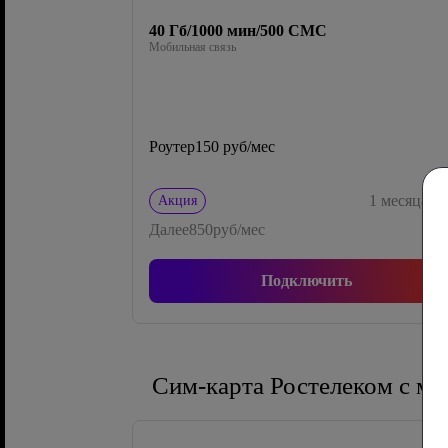
40 Гб/1000 мин/500 СМС
Мобильная связь
Роутер
150 руб/мес
0
1
месяца
Акция
Далее
850
руб/мес
Подключить
Сим-карта Ростелеком с м