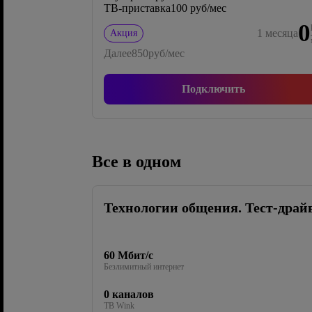
ТВ-приставка
100 руб/мес
0
1
месяца
Акция
Далее
850
руб/мес
Подключить
Все в одном
Технологии общения. Тест-драй
60 Мбит/с
Безлимитный интернет
0 каналов
ТВ Wink