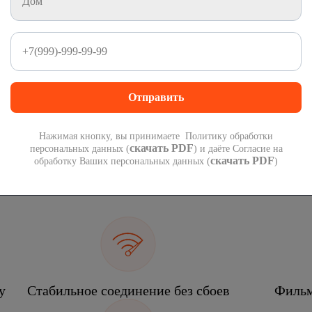
1 000 минут
1 000 СМС
на номера России
на номера России
300
руб
 подарок при переходе со своим номером.
П
 года!
мес
Нажимая кнопку, вы принимаете Политику обработки
скачать PDF
персональных данных (
) и даёте Согласие на
скачать PDF
обработку Ваших персональных данных (
)
еком
у
Стабильное соединение без сбоев
Фильм