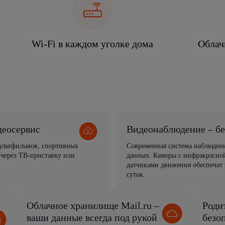
Wi-Fi в каждом уголке дома
Облач
деосервис
Видеонаблюдение – бе
мультфильмов, спортивных
Современная система наблюден
 через ТВ-приставку или
данных. Камеры с инфракрасной
датчиками движения обеспечат 
суток.
Облачное хранилище Mail.ru –
Роди
ваши данные всегда под рукой
безо