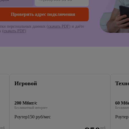
тки персональных данных (
скачать PDF
) и даёте
 (
скачать PDF
)
Игровой
Техн
200 Мбит/с
60 Мби
Безлимитный интернет
Безлимит
Роутер
150 руб/мес
Роутер
руб
руб