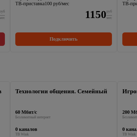
ТВ-приставка
100 руб/мес
ТВ-при
1150
руб
руб
мес
мес
Подключить
в
Технологии общения. Семейный
Игро
60 Мбит/с
200 Мб
Безлимитный интернет
Безлимит
0 каналов
0 кана
ТВ Wink
ТВ Wink