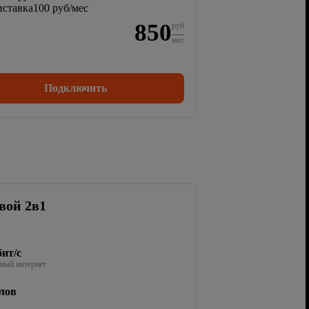
ставка
100 руб/мес
850
руб
мес
Подключить
вой 2в1
ит/с
ный интернет
лов