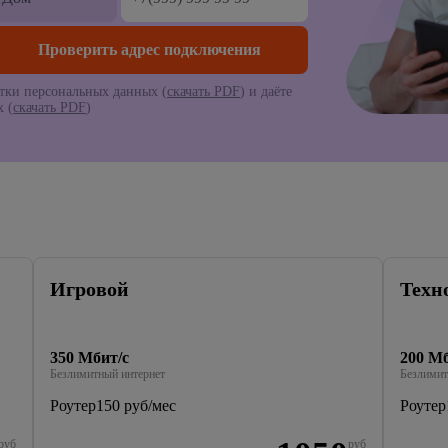
тки персональных данных (
скачать PDF
) и даёте
 (
скачать PDF
)
Игровой
Техн
350 Мбит/с
200 Мб
Безлимитный интернет
Безлимит
Роутер
150 руб/мес
Роутер
руб
руб