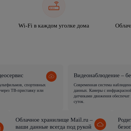
Wi-Fi в каждом уголке дома
Облач
деосервис
Видеонаблюдение – бе
мультфильмов, спортивных
Современная система наблюден
 через ТВ-приставку или
данных. Камеры с инфракрасной
датчиками движения обеспечат 
суток.
Облачное хранилище Mail.ru –
Роди
ваши данные всегда под рукой
безо