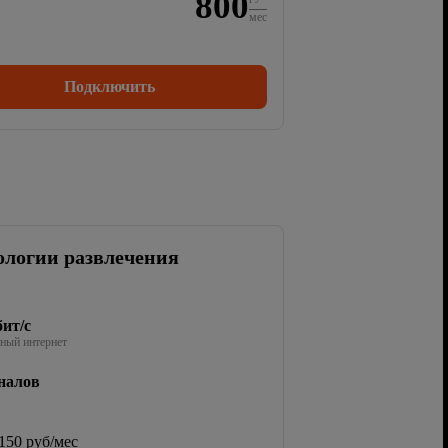
800
мес
Подключить
ологии развлечения
ит/с
ный интернет
налов
150 руб/мес