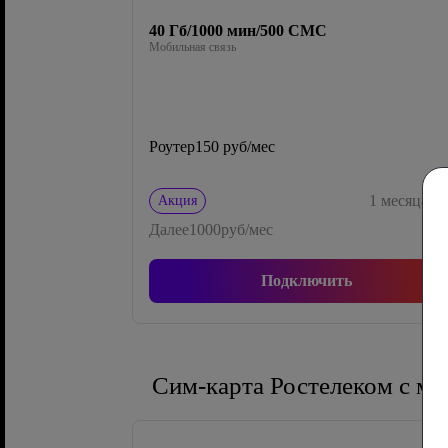
40 Гб/1000 мин/500 СМС
Мобильная связь
Роутер
150 руб/мес
0
1
месяца
Акция
Далее
1000
руб/мес
Подключить
Сим-карта Ростелеком с м