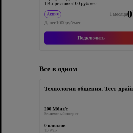
ТВ-приставка
100 руб/мес
0
1
месяца
Акция
Далее
1000
руб/мес
Подключить
Все в одном
Технологии общения. Тест-драй
200 Мбит/с
Безлимитный интернет
0 каналов
ТВ Wink