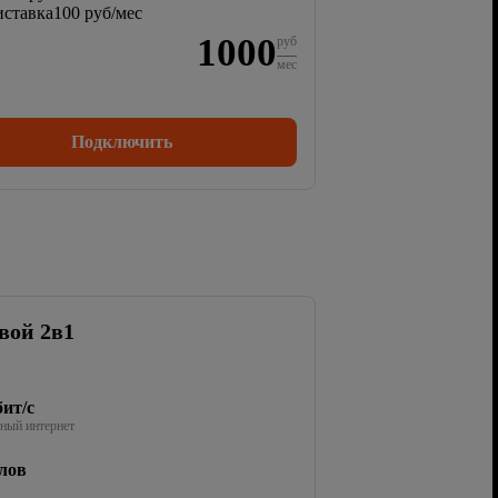
ставка
100 руб/мес
1000
руб
мес
Подключить
вой 2в1
ит/с
ный интернет
лов