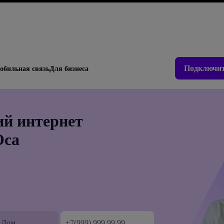
Подключит
обильная связь
Для бизнеса
й интернет
Оса