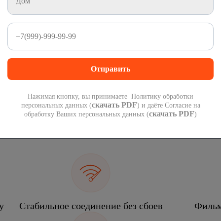
1 000 минут
1 000 СМС
на номера России
на номера России
300
руб
 подарок при переходе со своим номером.
П
 года!
мес
Нажимая кнопку, вы принимаете Политику обработки
скачать PDF
персональных данных (
) и даёте Согласие на
скачать PDF
обработку Ваших персональных данных (
)
еком
у
Стабильное соединение без сбоев
Фильм