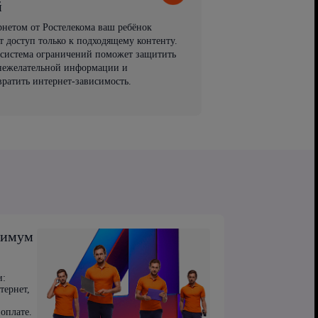
й
рнетом от Ростелекома ваш ребёнок
т доступ только к подходящему контенту.
 система ограничений поможет защитить
 нежелательной информации и
вратить интернет-зависимость.
симум
и:
тернет,
оплате.