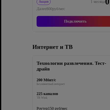
0
1
месяца
Акция
Далее
800
руб/мес
Подключить
Интернет и ТВ
Технологии развлечения. Тест-
драйв
200 Мбит/с
Безлимитный интернет
225 каналов
ТВ Wink
Роутер
150 руб/мес