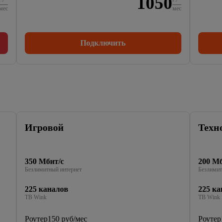
1050
мес
мес
Подключить
Игровой
Техн
350 Мбит/с
200 Мб
Безлимитный интернет
Безлимит
225 каналов
225 ка
ТВ Wink
ТВ Wink
Роутер
150 руб/мес
Роутер