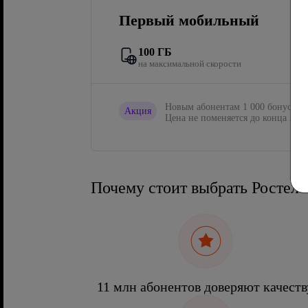
Первый мобильный
100 ГБ
на максимальной скорости
Новым абонентам 1 000 бонусов в
Акция
Цена не поменяется до конца 2027
Почему стоит выбрать Ростел
11 млн абонентов доверяют качеств