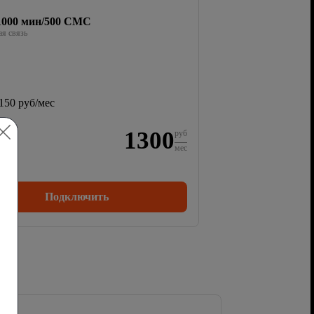
/1000 мин/500 СМС
я связь
150 руб/мес
1300
руб
мес
Подключить