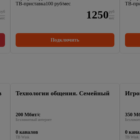
ТВ-приставка
100 руб/мес
ТВ-при
1250
руб
руб
мес
мес
Подключить
в
Технологии общения. Семейный
Игро
200 Мбит/с
350 Мб
Безлимитный интернет
Безлимит
0 каналов
0 кана
ТВ Wink
ТВ Wink