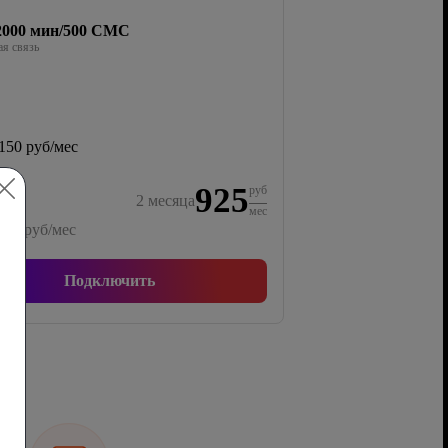
/2000 мин/500 СМС
я связь
150 руб/мес
925
руб
2
месяца
мес
850
руб/мес
Подключить