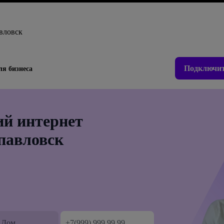
вловск
Подключит
ля бизнеса
й интернет
опавловск