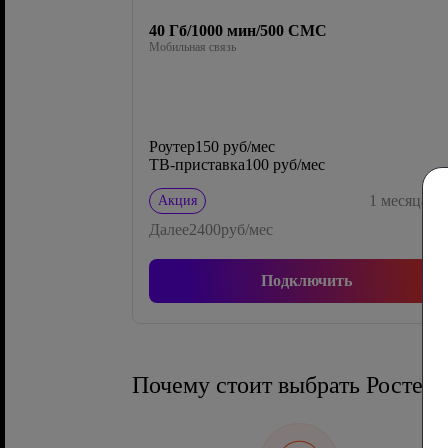
40 Гб/1000 мин/500 СМС
Мобильная связь
Роутер
150 руб/мес
ТВ-приставка
100 руб/мес
0
1
месяца
Акция
Далее
2400
руб/мес
Подключить
Почему стоит выбрать Ростел