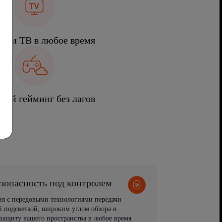
ы и ТВ в любое время
ный гейминг без лагов
зопасность под контролем
ия с передовыми технологиями передачи
 подсветкой, широким углом обзора и
защиту вашего пространства в любое время