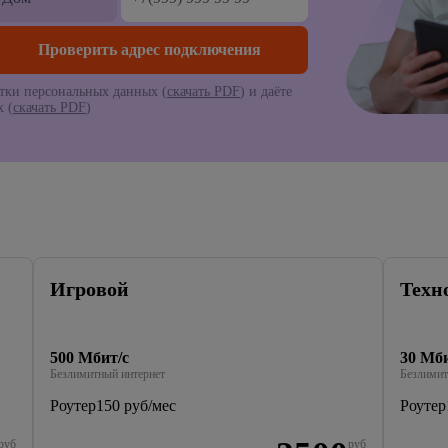
тки персональных данных (
скачать PDF
) и даёте
 (
скачать PDF
)
Игровой
Техн
500 Мбит/с
30 Мби
Безлимитный интернет
Безлимит
Роутер
150 руб/мес
Роутер
руб
руб