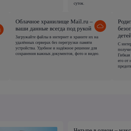
суток.
Облачное хранилище Mail.ru –
Роди
ваши данные всегда под рукой
безо
дете
Загружайте файлы в интернет и храните их на
удалённых серверах без перегрузки памяти
С инте
устройства. Удобное и надёжное решение для
получи
сохранения важных документов, фото и видео.
Гибкая
его от
предот
Четыре в одном – мак