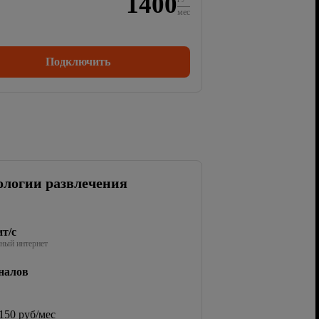
1400
мес
Подключить
ологии развлечения
т/с
ный интернет
налов
150 руб/мес