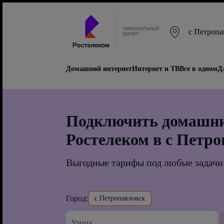
с Петропа
Домашний интернет
Интернет и ТВ
Все в одном
Д
Подключить домашни
Ростелеком в с Петр
Выгодные тарифы под любые задачи
Город:
с Петропавловск