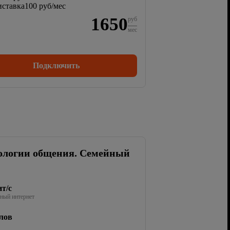
ставка
100 руб/мес
1650
руб
мес
Подключить
ологии общения. Семейный
т/с
ный интернет
лов