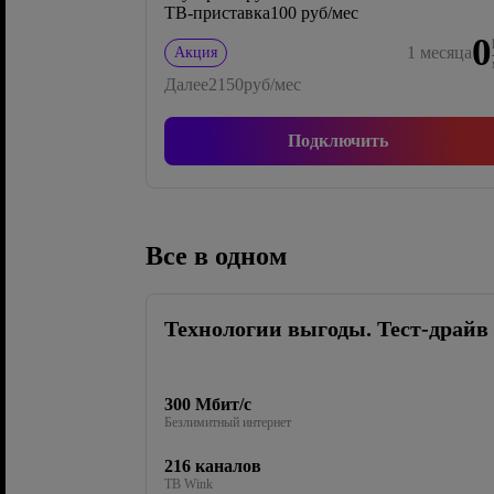
ТВ-приставка
100 руб/мес
0
1
месяца
Акция
Далее
2150
руб/мес
Подключить
Все в одном
Технологии выгоды. Тест-драйв
300 Мбит/с
Безлимитный интернет
216 каналов
ТВ Wink