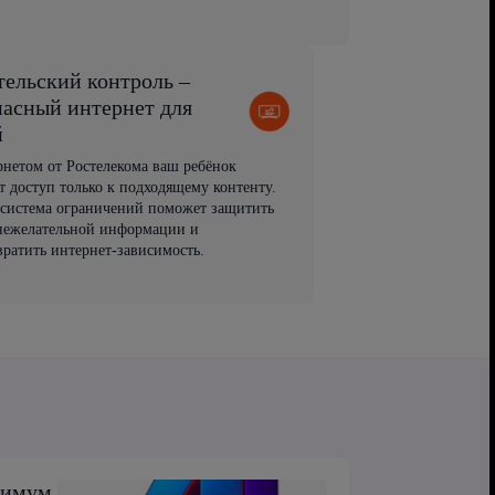
тельский контроль –
пасный интернет для
й
рнетом от Ростелекома ваш ребёнок
т доступ только к подходящему контенту.
 система ограничений поможет защитить
 нежелательной информации и
вратить интернет-зависимость.
симум