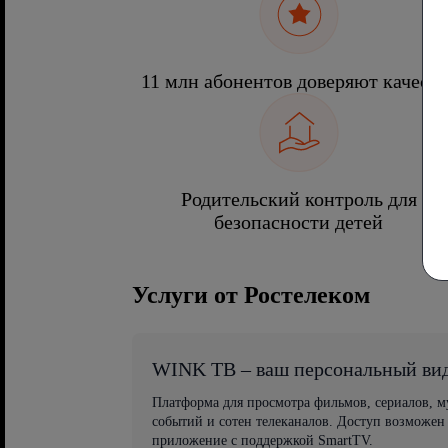
11 млн абонентов доверяют качеств
Родительский контроль для
безопасности детей
Услуги от Ростелеком
WINK ТВ – ваш персональный ви
Платформа для просмотра фильмов, сериалов, 
событий и сотен телеканалов. Доступ возможен
приложение с поддержкой SmartTV.