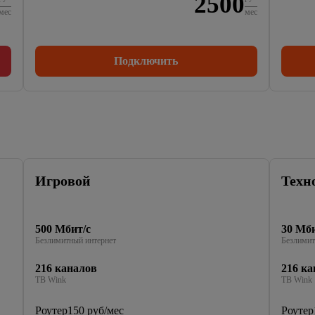
2500
мес
мес
Подключить
Игровой
Техн
500 Мбит/с
30 Мби
Безлимитный интернет
Безлимит
216 каналов
216 ка
ТВ Wink
ТВ Wink
Роутер
150 руб/мес
Роутер