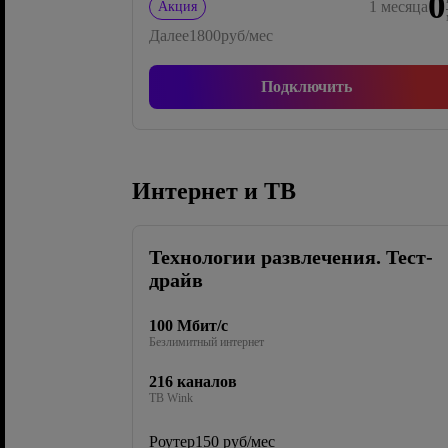
0
1
месяца
Акция
Далее
1800
руб/мес
Подключить
Интернет и ТВ
Технологии развлечения. Тест-
драйв
100 Мбит/с
Безлимитный интернет
216 каналов
ТВ Wink
Роутер
150 руб/мес