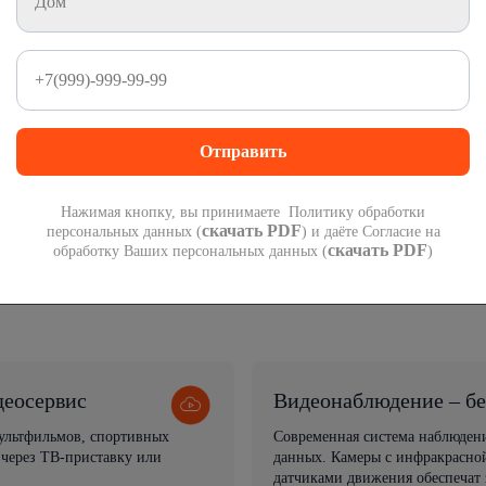
у
Стабильное соединение без сбоев
Фильм
Wi-Fi в каждом уголке дома
Облач
Нажимая кнопку, вы принимаете Политику обработки
скачать PDF
персональных данных (
) и даёте Согласие на
скачать PDF
обработку Ваших персональных данных (
)
деосервис
Видеонаблюдение – бе
мультфильмов, спортивных
Современная система наблюден
 через ТВ-приставку или
данных. Камеры с инфракрасной
датчиками движения обеспечат 