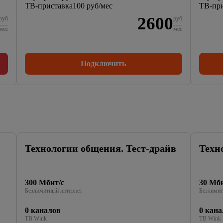
ТВ-приставка
100 руб/мес
ТВ-при
2600
руб
руб
мес
мес
Подключить
Технологии общения. Тест-драйв
Техн
300 Мбит/с
30 Мби
Безлимитный интернет
Безлимит
0 каналов
0 кана
ТВ Wink
ТВ Wink