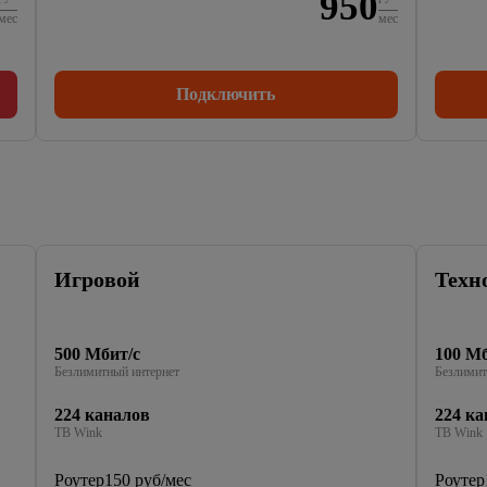
950
мес
мес
Подключить
Игровой
Техн
500 Мбит/с
100 Мб
Безлимитный интернет
Безлимит
224 каналов
224 ка
ТВ Wink
ТВ Wink
Роутер
150 руб/мес
Роутер