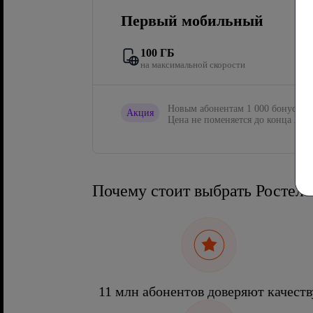
Первый мобильный
100 ГБ
на максимальной скорости
Новым абонентам 1 000 бонусов в
Акция
Цена не поменяется до конца 2027
Почему стоит выбрать Ростел
11 млн абонентов доверяют качеств