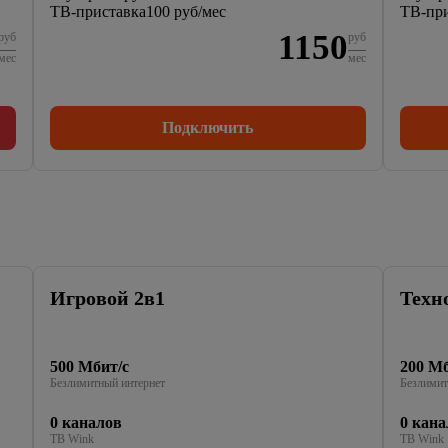
ТВ-приставка
100 руб/мес
ТВ-при
1150
руб
руб
мес
мес
Подключить
Игровой 2в1
Техн
500 Мбит/с
200 Мб
Безлимитный интернет
Безлимит
0 каналов
0 кана
ТВ Wink
ТВ Wink