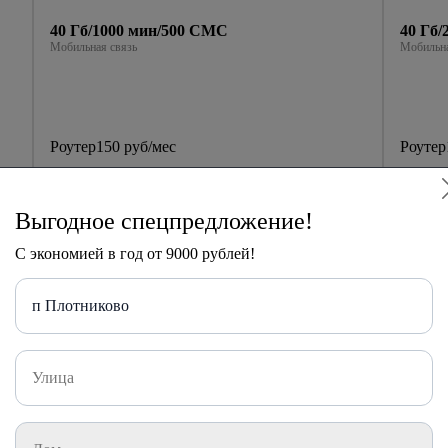
40 Гб/1000 мин/500 СМС
40 Гб
Мобильная связь
Мобильна
Роутер
150 руб/мес
Роутер
1200
руб
руб
Акция
мес
мес
Выгодное спецпредложение!
Далее
8
С экономией в год от 9000 рублей!
Подключить
п Плотниково
обильной связью