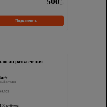
500
мес
Подключить
ологии развлечения
ит/с
ный интернет
налов
150 руб/мес