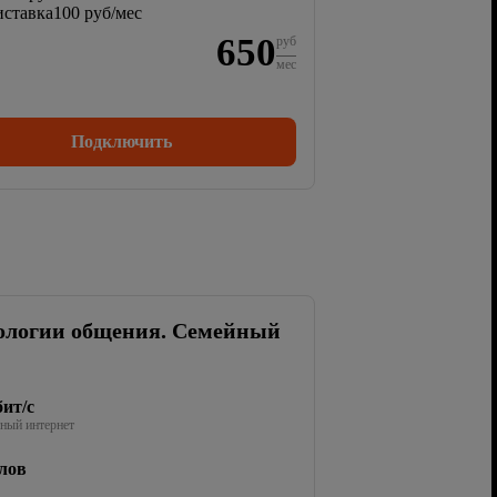
ставка
100 руб/мес
650
руб
мес
Подключить
ологии общения. Семейный
ит/с
ный интернет
лов