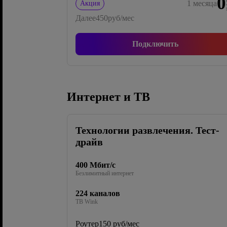
0
1
месяца
Акция
Далее
450
руб/мес
Подключить
Интернет и ТВ
Технологии развлечения. Тест-
драйв
400 Мбит/с
Безлимитный интернет
224 каналов
ТВ Wink
Роутер
150 руб/мес