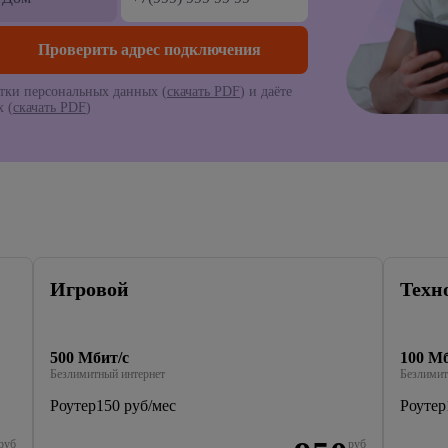
тки персональных данных (
скачать PDF
) и даёте
 (
скачать PDF
)
Игровой
Техн
500 Мбит/с
100 Мб
Безлимитный интернет
Безлимит
Роутер
150 руб/мес
Роутер
руб
руб