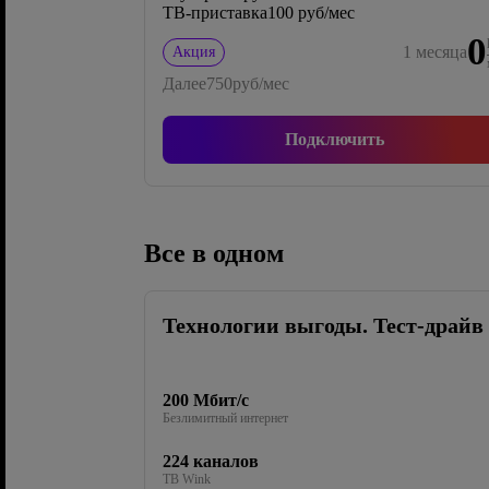
ТВ-приставка
100 руб/мес
0
1
месяца
Акция
Далее
750
руб/мес
Подключить
Все в одном
Технологии выгоды. Тест-драйв
200 Мбит/с
Безлимитный интернет
224 каналов
ТВ Wink