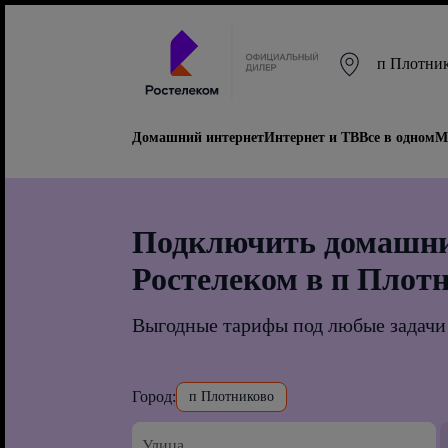
п Плотни
Домашний интернет
Интернет и ТВ
Все в одном
М
Подключить домашни
Ростелеком в п Плот
Выгодные тарифы под любые задачи
Город:
п Плотниково