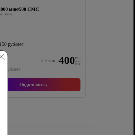
/2000 мин/500 СМС
я связь
150 руб/мес
400
руб
2
месяца
мес
00
руб/мес
Подключить