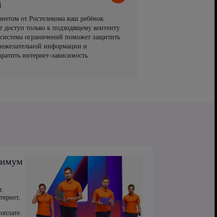
й
рнетом от Ростелекома ваш ребёнок
т доступ только к подходящему контенту.
 система ограничений поможет защитить
 нежелательной информации и
вратить интернет-зависимость.
симум
и:
тернет,
оплате.