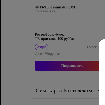
40 Гб/1000 мин/500 СМС
Мобильная связь
Роутер
150 руб/мес
ТВ-приставка
100 руб/мес
0
1
месяца
Акция
Далее
750
руб/мес
Подключить
Сим-карта Ростелеком с м