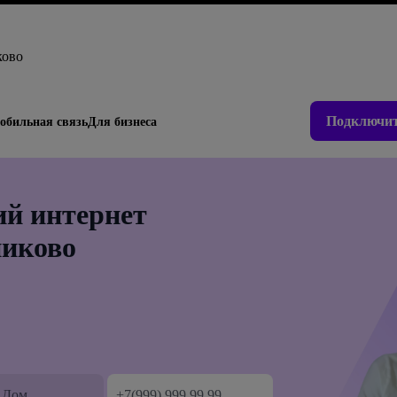
ково
Подключит
обильная связь
Для бизнеса
й интернет
никово