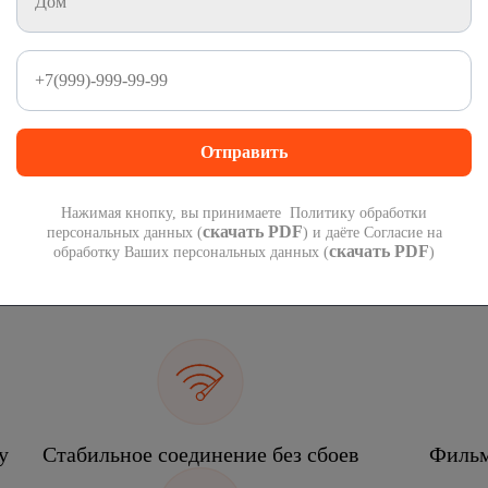
1 000 минут
1 000 СМС
на номера России
на номера России
300
руб
 подарок при переходе со своим номером.
П
 года!
мес
Нажимая кнопку, вы принимаете Политику обработки
скачать PDF
персональных данных (
) и даёте Согласие на
скачать PDF
обработку Ваших персональных данных (
)
еком
у
Стабильное соединение без сбоев
Фильм