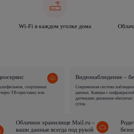
Wi-Fi в каждом уголке дома
Облач
деосервис
Видеонаблюдение – бе
мультфильмов, спортивных
Современная система наблюден
 через ТВ-приставку или
данных. Камеры с инфракрасной
датчиками движения обеспечат 
суток.
Облачное хранилище Mail.ru –
Роди
ваши данные всегда под рукой
безо