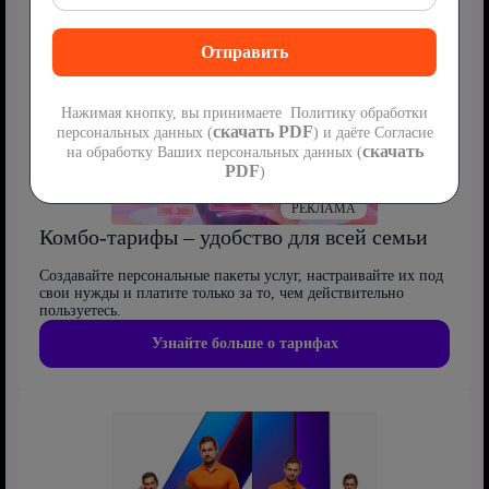
Нажимая кнопку, вы принимаете Политику обработки
скачать PDF
персональных данных (
) и даёте Согласие
скачать
на обработку Ваших персональных данных (
PDF
)
РЕКЛАМА
Комбо-тарифы – удобство для всей семьи
Создавайте персональные пакеты услуг, настраивайте их под
свои нужды и платите только за то, чем действительно
пользуетесь.
Узнайте больше о тарифах