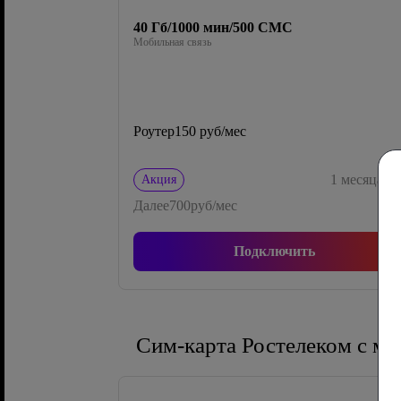
40 Гб/1000 мин/500 СМС
Мобильная связь
Роутер
150 руб/мес
0
1
месяца
Акция
Далее
700
руб/мес
Подключить
Сим-карта Ростелеком с м