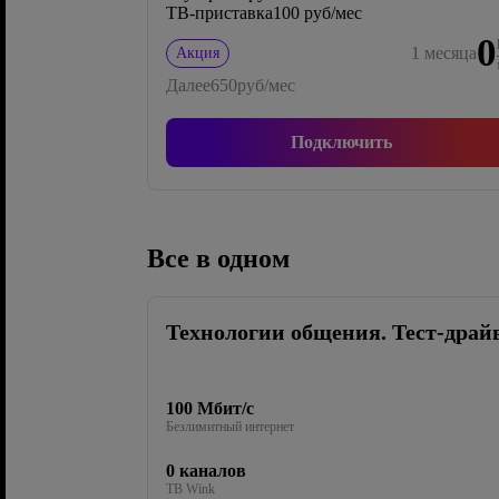
ТВ-приставка
100 руб/мес
0
1
месяца
Акция
Далее
650
руб/мес
Подключить
Все в одном
Технологии общения. Тест-драй
100 Мбит/с
Безлимитный интернет
0 каналов
ТВ Wink