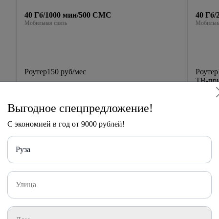
40 Гб/1000 мин/500 СМС
40 Гб
Мобильная связь
Мобильна
Роутер
150 руб/мес
Роутер
ТВ-при
700
руб
руб
Акция
мес
мес
Выгодное спецпредложение!
Далее
1
С экономией в год от 9000 рублей!
Подключить
Руза
обильной связью