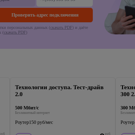
тки персональных данных (
скачать PDF
) и даёте
 (
скачать PDF
)
Технологии доступа. Тест-драйв
Техн
2.0
300 2
500 Мбит/с
300 Мб
Безлимитный интернет
Безлимит
Роутер
150 руб/мес
Роутер
руб
руб