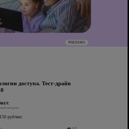
РЕКЛАМА
ологии доступа. Тест-драйв
.0
ит/с
ный интернет
150 руб/мес
руб