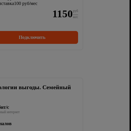
ставка
100 руб/мес
1150
руб
мес
Подключить
ологии выгоды. Семейный
ит/с
ный интернет
налов