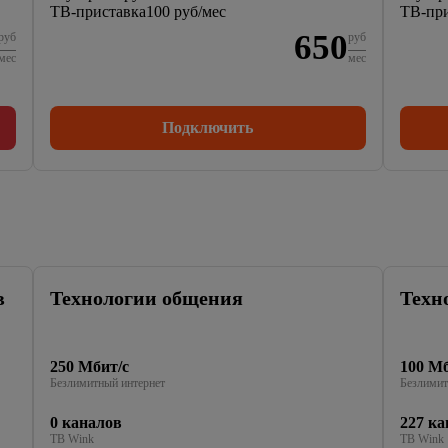
ТВ-приставка
100 руб/мес
ТВ-при
650
руб
руб
мес
мес
Подключить
в
Технологии общения
Техн
250 Мбит/с
100 Мб
Безлимитный интернет
Безлимит
0 каналов
227 ка
ТВ Wink
ТВ Wink