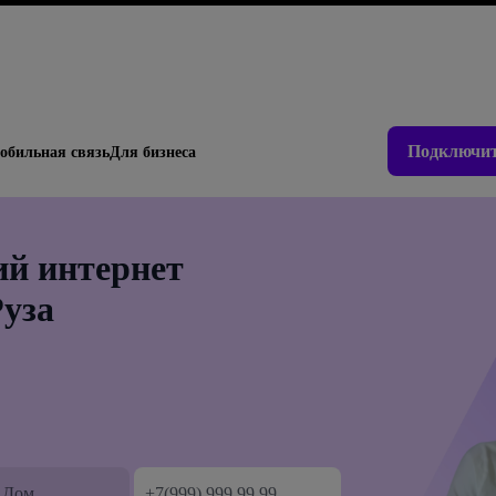
Подключит
обильная связь
Для бизнеса
й интернет
Руза