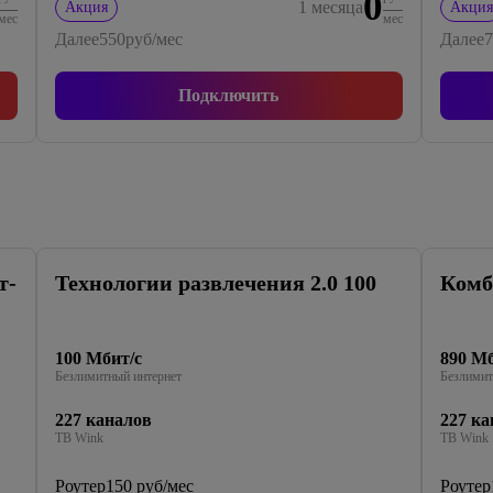
0
1
месяца
Акция
Акция
мес
мес
Далее
550
руб/мес
Далее
7
Подключить
т-
Технологии развлечения 2.0 100
Комб
100 Мбит/с
890 Мб
Безлимитный интернет
Безлимит
227 каналов
227 ка
ТВ Wink
ТВ Wink
Роутер
150 руб/мес
Роутер