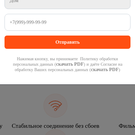
1 000 минут
1 000 СМС
на номера России
на номера России
300
руб
 подарок при переходе со своим номером.
П
 года!
мес
Нажимая кнопку, вы принимаете Политику обработки
скачать PDF
персональных данных (
) и даёте Согласие на
скачать PDF
обработку Ваших персональных данных (
)
еком
у
Стабильное соединение без сбоев
Фильм