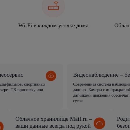
Wi-Fi в каждом уголке дома
Облач
деосервис
Видеонаблюдение – бе
мультфильмов, спортивных
Современная система наблюден
 через ТВ-приставку или
данных. Камеры с инфракрасной
датчиками движения обеспечат 
суток.
Облачное хранилище Mail.ru –
Роди
ваши данные всегда под рукой
безо