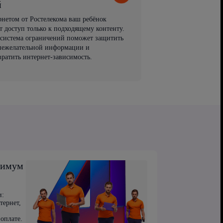
й
рнетом от Ростелекома ваш ребёнок
т доступ только к подходящему контенту.
 система ограничений поможет защитить
 нежелательной информации и
вратить интернет-зависимость.
симум
и:
тернет,
оплате.