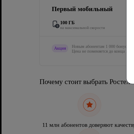
Первый мобильный
100 ГБ
на максимальной скорости
Новым абонентам 1 000 бонусов в
Акция
Цена не поменяется до конца 2027
Почему стоит выбрать Ростел
11 млн абонентов доверяют качеств