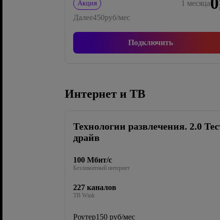
0
1
месяца
Акция
Далее
450
руб/мес
Подключить
Интернет и ТВ
Технологии развлечения. 2.0 Тес
драйв
100 Мбит/с
Безлимитный интернет
227 каналов
ТВ Wink
Роутер
150 руб/мес