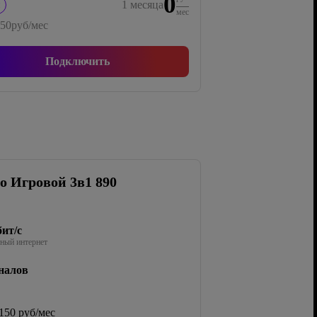
0
1
месяца
мес
50
руб/мес
Подключить
о Игровой 3в1 890
ит/с
ный интернет
налов
150 руб/мес