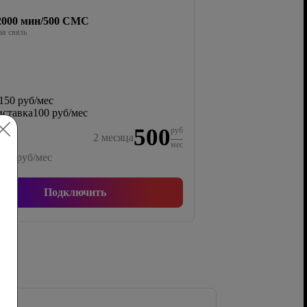
/2000 мин/500 СМС
я связь
150 руб/мес
ставка
100 руб/мес
500
руб
2
месяца
мес
000
руб/мес
Подключить