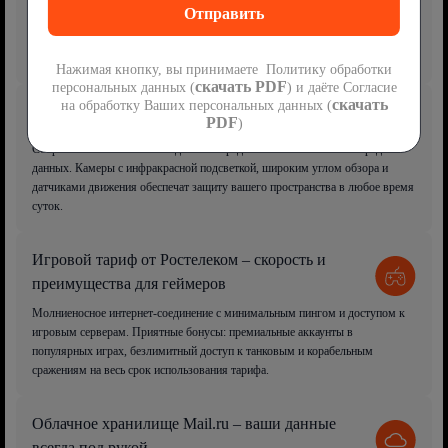
Платформа для просмотра фильмов, сериалов, мультфильмов, спортивных
событий и сотен телеканалов. Доступ возможен через ТВ-приставку или
приложение с поддержкой SmartTV.
Нажимая кнопку, вы принимаете Политику обработки
скачать PDF
персональных данных (
) и даёте Согласие
скачать
на обработку Ваших персональных данных (
Видеонаблюдение – безопасность под контролем
PDF
)
Современная система наблюдения с передовыми технологиями передачи
данных. Камеры с инфракрасной подсветкой, широким углом обзора и
датчиками движения обеспечат защиту вашего пространства в любое время
суток.
Игровой тариф от Ростелеком – скорость и
преимущества для геймеров
Молниеносное интернет-соединение с минимальным пингом и доступом к
игровым серверам. Приятные бонусы: премиальные аккаунты в
популярных играх, безлимитный доступ к танковым и корабельным
сражениям на весь срок использования тарифа.
Облачное хранилище Mail.ru – ваши данные
всегда под рукой