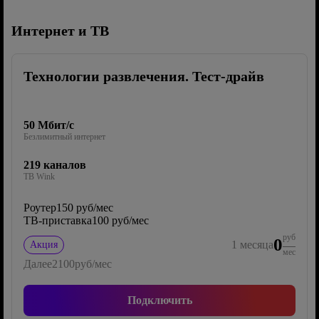
Интернет и ТВ
Технологии развлечения. Тест-драйв
50 Мбит/с
Безлимитный интернет
219 каналов
ТВ Wink
Роутер
150 руб/мес
ТВ-приставка
100 руб/мес
руб
0
1
месяца
Акция
мес
Далее
2100
руб/мес
Подключить