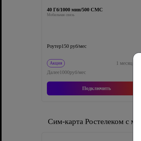
40 Гб/1000 мин/500 СМС
Мобильная связь
Роутер
150 руб/мес
0
1
месяца
Акция
Далее
1000
руб/мес
Подключить
Сим-карта Ростелеком с м