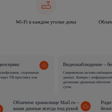
Wi-Fi в каждом уголке дома
Облач
деосервис
Видеонаблюдение – бе
мультфильмов, спортивных
Современная система наблюден
 через ТВ-приставку или
данных. Камеры с инфракрасной
датчиками движения обеспечат 
суток.
Облачное хранилище Mail.ru –
Роди
ваши данные всегда под рукой
безо