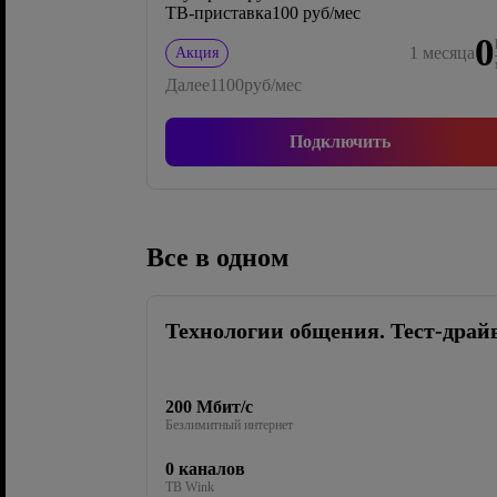
ТВ-приставка
100 руб/мес
0
1
месяца
Акция
Далее
1100
руб/мес
Подключить
Все в одном
Технологии общения. Тест-драй
200 Мбит/с
Безлимитный интернет
0 каналов
ТВ Wink