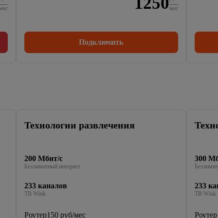
1250
мес
мес
Подключить
Технологии развлечения
Техн
200 Мбит/с
300 Мб
Безлимитный интернет
Безлимит
233 каналов
233 ка
ТВ Wink
ТВ Wink
Роутер
150 руб/мес
Роутер