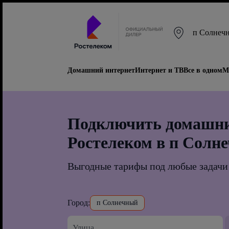
п Солнеч
Домашний интернет
Интернет и ТВ
Все в одном
М
Подключить домашни
Ростелеком в п Солн
Выгодные тарифы под любые задачи
Город:
п Солнечный