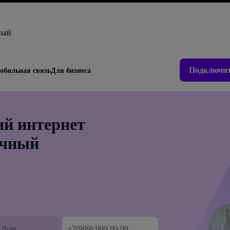
ный
Подключит
обильная связь
Для бизнеса
й интернет
ечный