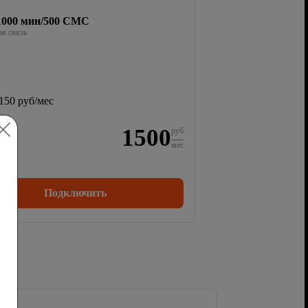
/1000 мин/500 СМС
я связь
150 руб/мес
1500
руб
мес
Подключить