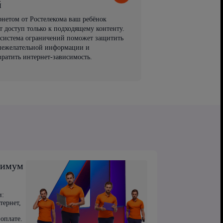
й
рнетом от Ростелекома ваш ребёнок
т доступ только к подходящему контенту.
 система ограничений поможет защитить
 нежелательной информации и
вратить интернет-зависимость.
симум
и:
тернет,
оплате.