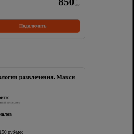
850
мес
Подключить
ологии развлечения. Макси
ит/с
ный интернет
налов
150 руб/мес