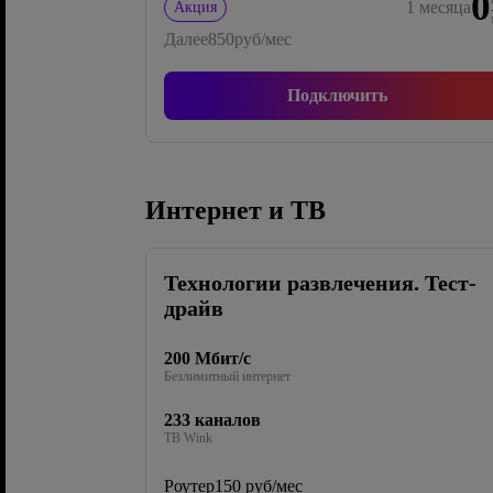
0
1
месяца
Акция
Далее
850
руб/мес
Подключить
Интернет и ТВ
Технологии развлечения. Тест-
драйв
200 Мбит/с
Безлимитный интернет
233 каналов
ТВ Wink
Роутер
150 руб/мес