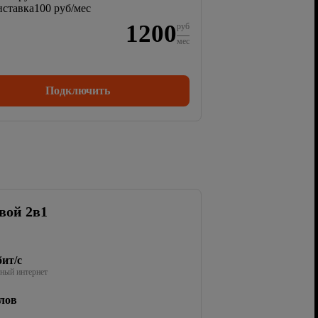
ставка
100 руб/мес
1200
руб
мес
Подключить
вой 2в1
ит/с
ный интернет
лов