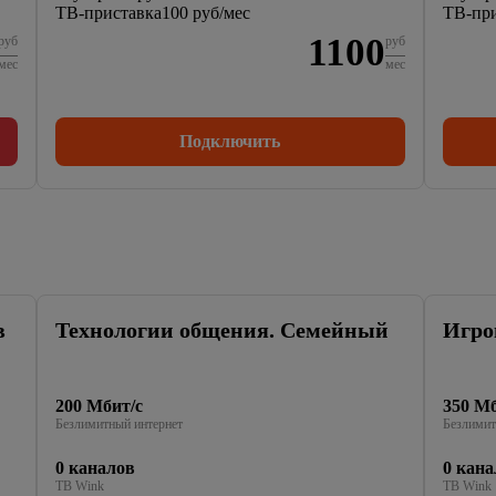
ТВ-приставка
100 руб/мес
ТВ-при
1100
руб
руб
мес
мес
Подключить
в
Технологии общения. Семейный
Игро
200 Мбит/с
350 Мб
Безлимитный интернет
Безлимит
0 каналов
0 кана
ТВ Wink
ТВ Wink