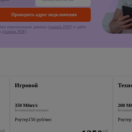
тки персональных данных (
скачать PDF
) и даёте
 (
скачать PDF
)
Игровой
Техн
350 Мбит/с
200 Мб
Безлимитный интернет
Безлимит
Роутер
150 руб/мес
Роутер
руб
руб