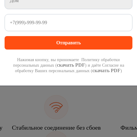
1 000 минут
1 000 СМС
на номера России
на номера России
300
руб
 подарок при переходе со своим номером.
П
 года!
мес
Нажимая кнопку, вы принимаете Политику обработки
скачать PDF
персональных данных (
) и даёте Согласие на
скачать PDF
обработку Ваших персональных данных (
)
еком
у
Стабильное соединение без сбоев
Фильм