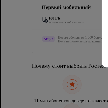
Первый мобильный
100 ГБ
на максимальной скорости
Новым абонентам 1 000 бонусов в
Акция
Цена не поменяется до конца 2027
Почему стоит выбрать Ростел
11 млн абонентов доверяют качеств