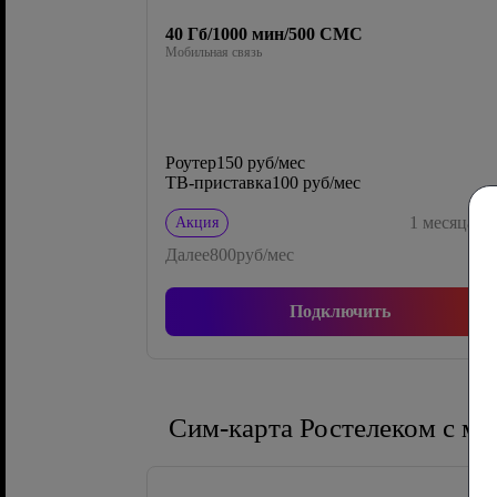
40 Гб/1000 мин/500 СМС
Мобильная связь
Роутер
150 руб/мес
ТВ-приставка
100 руб/мес
0
1
месяца
Акция
Далее
800
руб/мес
Подключить
Сим-карта Ростелеком с м