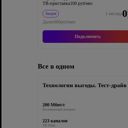
ТВ-приставка
100 руб/мес
0
1
месяца
Акция
Далее
600
руб/мес
Подключить
Все в одном
Технологии выгоды. Тест-драйв
200 Мбит/с
Безлимитный интернет
223 каналов
ТВ Wink