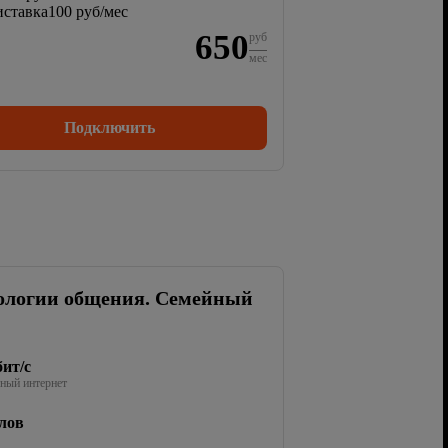
ставка
100 руб/мес
650
руб
мес
Подключить
ологии общения. Семейный
ит/с
ный интернет
лов