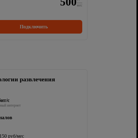
500
мес
Подключить
ологии развлечения
ит/с
ный интернет
налов
150 руб/мес