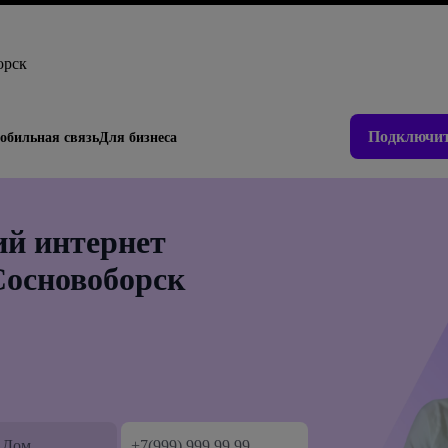
орск
Подключит
обильная связь
Для бизнеса
й интернет
Сосновоборск