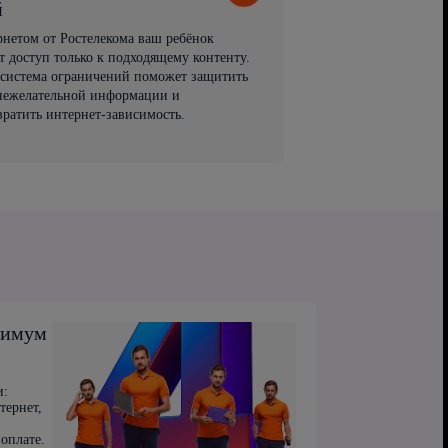
й
рнетом от Ростелекома ваш ребёнок
т доступ только к подходящему контенту.
 система ограничений поможет защитить
 нежелательной информации и
вратить интернет-зависимость.
симум
и:
тернет,
оплате.