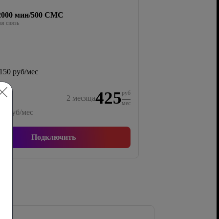
/2000 мин/500 СМС
я связь
150 руб/мес
425
руб
2
месяца
мес
50
руб/мес
Подключить