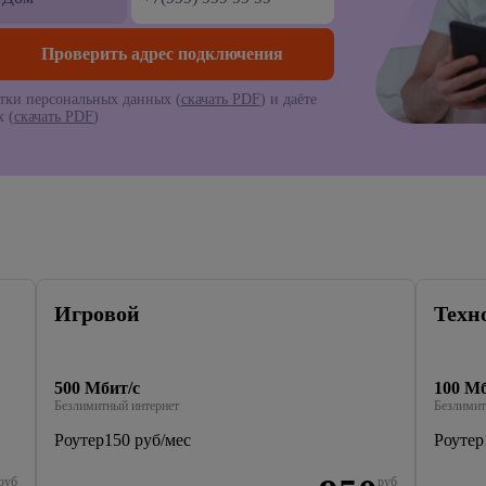
тки персональных данных (
скачать PDF
) и даёте
 (
скачать PDF
)
Игровой
Техн
500 Мбит/с
100 Мб
Безлимитный интернет
Безлимит
Роутер
150 руб/мес
Роутер
руб
руб