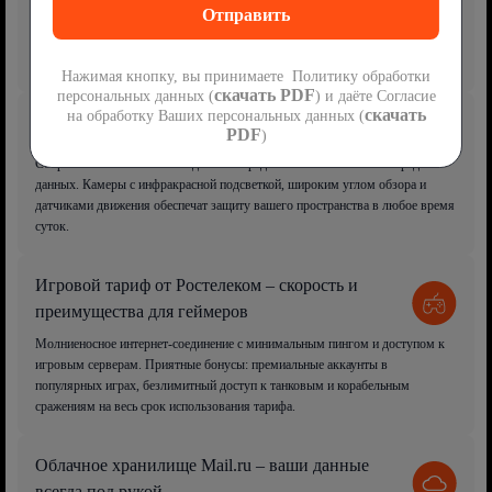
Платформа для просмотра фильмов, сериалов, мультфильмов, спортивных
событий и сотен телеканалов. Доступ возможен через ТВ-приставку или
приложение с поддержкой SmartTV.
Нажимая кнопку, вы принимаете Политику обработки
скачать PDF
персональных данных (
) и даёте Согласие
скачать
на обработку Ваших персональных данных (
Видеонаблюдение – безопасность под контролем
PDF
)
Современная система наблюдения с передовыми технологиями передачи
данных. Камеры с инфракрасной подсветкой, широким углом обзора и
датчиками движения обеспечат защиту вашего пространства в любое время
суток.
Игровой тариф от Ростелеком – скорость и
преимущества для геймеров
Молниеносное интернет-соединение с минимальным пингом и доступом к
игровым серверам. Приятные бонусы: премиальные аккаунты в
популярных играх, безлимитный доступ к танковым и корабельным
сражениям на весь срок использования тарифа.
Облачное хранилище Mail.ru – ваши данные
всегда под рукой