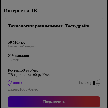
Интернет и ТВ
Технологии развлечения. Тест-драйв
50 Мбит/с
Безлимитный интернет
219 каналов
ТВ Wink
Роутер
150 руб/мес
ТВ-приставка
100 руб/мес
руб
0
1
месяца
Акция
мес
Далее
2100
руб/мес
Подключить