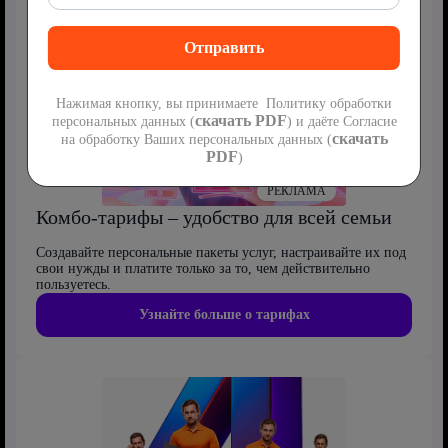
Нажимая кнопку, вы принимаете Политику обработки
скачать PDF
персональных данных (
) и даёте Согласие
скачать
на обработку Ваших персональных данных (
PDF
)
РЕКЛАМА
Комбо-тарифы – удобство для всей семьи
Создавайте персональные пакеты услуг, настраивайте их под
свои нужды и платите только за то, чем действительно
пользуетесь.
Узнайте больше о тарифах