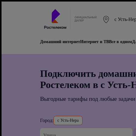
с Усть-Не
Домашний интернет
Интернет и ТВ
Все в одном
Д
Подключить домашни
Ростелеком в с Усть-
Выгодные тарифы под любые задачи
Город:
с Усть-Нера