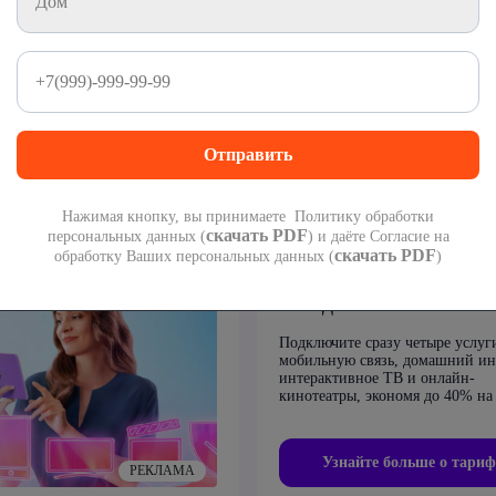
его от
предот
Нажимая кнопку, вы принимаете Политику обработки
скачать PDF
персональных данных (
) и даёте Согласие на
скачать PDF
обработку Ваших персональных данных (
)
Четыре в одном – мак
выгоды!
Подключите сразу четыре услуг
мобильную связь, домашний ин
интерактивное ТВ и онлайн-
кинотеатры, экономя до 40% на 
Узнайте больше о тариф
РЕКЛАМА