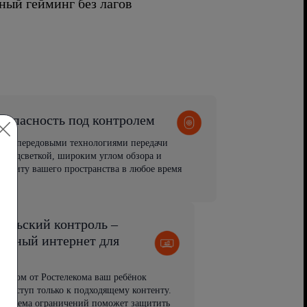
ный гейминг без лагов
зопасность под контролем
ия с передовыми технологиями передачи
 подсветкой, широким углом обзора и
защиту вашего пространства в любое время
тельский контроль –
пасный интернет для
й
рнетом от Ростелекома ваш ребёнок
т доступ только к подходящему контенту.
 система ограничений поможет защитить