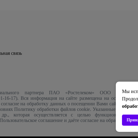
ьная связь
Мы исп
ициального партнера ПАО «Ростелеком» ООО "ОНЛАЙ
1-16-17
). Вся информация на сайте размещена на основании 
Продол
е согласие на обработку данных о посещении Вами сайта rtk-hom
обрабо
словиях
Политику обработки файлов cookie
. Указанные данные м
др., которая осуществляется с целью функционирования 
Пользовательское соглашение
и даёте
согласие на обработку Ва
Прин