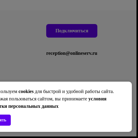
Подключиться
reception@onlineserv.ru
ользуем
cookies
для быстрой и удобной работы сайта.
Н СЕРВИСЫ" (ОГРН:1196234008915, e-
партнерского договора с ПАО «Ростелеком».
жая пользоваться сайтом, вы принимаете
условия
e.ru (данные
cookies
и иные пользовательские
тки персональных данных
огут быть использованы для их последующей
сайта rtk-home.ru Отправляя заявку, Вы
ших персональных данных
.
ять