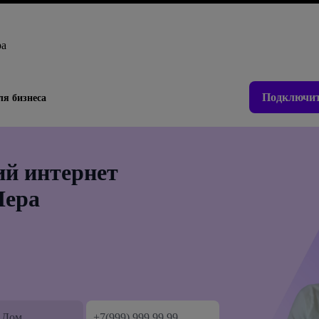
ра
Подключит
ля бизнеса
й интернет
Нера