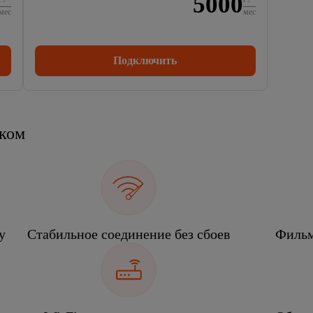
5000
мес
мес
Подключить
еком
у
Стабильное соединение без сбоев
Фильм