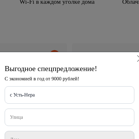
Wi-Fi в каждом уголке дома
Облач
деосервис
Видеонаблюдение – бе
мультфильмов, спортивных
Современная система наблюден
Выгодное спецпредложение!
 через ТВ-приставку или
данных. Камеры с инфракрасной
датчиками движения обеспечат 
С экономией в год от 9000 рублей!
суток.
с Усть-Нера
Облачное хранилище Mail.ru –
Роди
ваши данные всегда под рукой
безо
дете
Загружайте файлы в интернет и храните их на
удалённых серверах без перегрузки памяти
С инте
устройства. Удобное и надёжное решение для
получи
сохранения важных документов, фото и видео.
Гибкая