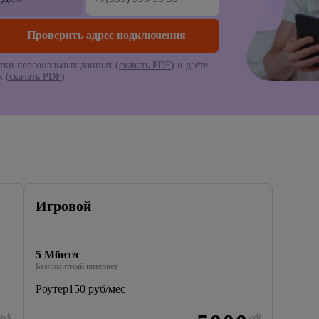
тки персональных данных (
скачать PDF
) и даёте
 (
скачать PDF
)
Игровой
5 Мбит/с
Безлимитный интернет
Роутер
150 руб/мес
руб
руб