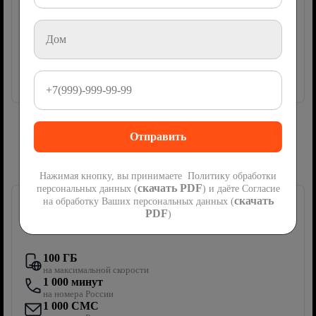
руб
1200
мес
Подключить
Сим-карта Ростелеком с мобильной
связью
Нажимая кнопку, вы принимаете Политику обработки
скачать PDF
персональных данных (
) и даёте Согласие
скачать
на обработку Ваших персональных данных (
PDF
)
Первый мобильный
100 ГБ
на максимальной скорости
1 000 минут
на номера России
1 000 СМС