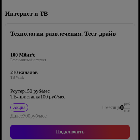
Интернет и ТВ
Технологии развлечения. Тест-драйв
100 Мбит/с
Безлимитный интернет
210 каналов
ТВ Wink
Роутер
150 руб/мес
ТВ-приставка
100 руб/мес
руб
0
1
месяца
Акция
мес
Далее
700
руб/мес
Подключить