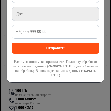
руб
475
2
месяца
Акция
мес
Далее
950
руб/мес
Подключить
Сим-карта Ростелеком с мобильной
связью
Нажимая кнопку, вы принимаете Политику обработки
скачать PDF
персональных данных (
) и даёте Согласие
скачать
на обработку Ваших персональных данных (
PDF
)
Первый мобильный
100 ГБ
на максимальной скорости
1 000 минут
на номера России
1 000 СМС