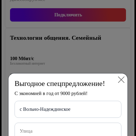
Подключить
Технологии общения. Семейный
100 Мбит/с
Безлимитный интернет
0 каналов
ТВ Wink
Выгодное спецпредложение!
40 Гб/2000 мин/500 СМС
С экономией в год от 9000 рублей!
Мобильная связь
с Вольно-Надеждинское
Роутер
150 руб/мес