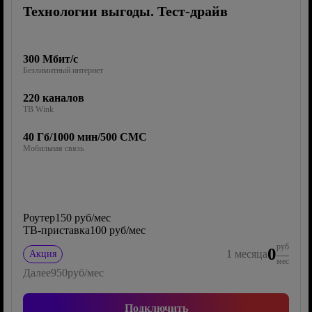
Технологии выгоды. Тест-драйв
300 Мбит/с
Безлимитный интернет
220 каналов
ТВ Wink
40 Гб/1000 мин/500 СМС
Мобильная связь
Роутер
150 руб/мес
ТВ-приставка
100 руб/мес
руб
0
1
месяца
Акция
мес
Далее
950
руб/мес
Подключить