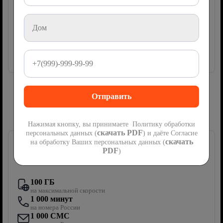
руб
425
2
месяца
Акция
мес
Далее
850
руб/мес
Подключить
Сим-карта Ростелеком с мобильной
связью
Нажимая кнопку, вы принимаете Политику обработки
скачать PDF
персональных данных (
) и даёте Согласие
скачать
на обработку Ваших персональных данных (
PDF
)
Первый мобильный
100 ГБ
на максимальной скорости
1 000 минут
на номера России
1 000 СМС