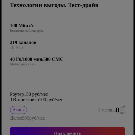
Технологии выгоды. Тест-драйв
100 Мбит/с
Безлимитный интернет
219 каналов
ТВ Wink
40 Гб/1000 мин/500 СМС
Мобильная связь
Роутер
150 руб/мес
ТВ-приставка
100 руб/мес
руб
0
1
месяца
Акция
мес
Далее
900
руб/мес
Подключить