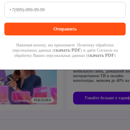
Нажимая кнопку, вы принимаете Политику обработки
Четыре в одном – мак
скачать PDF
персональных данных (
) и даёте Согласие на
скачать PDF
выгоды!
обработку Ваших персональных данных (
)
Подключите сразу четыре услуг
мобильную связь, домашний ин
интерактивное ТВ и онлайн-
кинотеатры, экономя до 40% на 
Узнайте больше о тариф
РЕКЛАМА