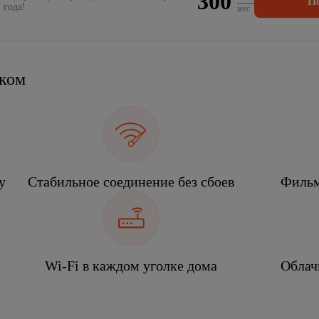
300
П
 года!
мес
еком
у
Стабильное соединение без сбоев
Фильм
Wi-Fi в каждом уголке дома
Облач