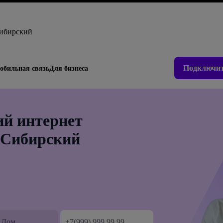
ибирский
Подключит
обильная связь
Для бизнеса
й интернет
 Сибирский