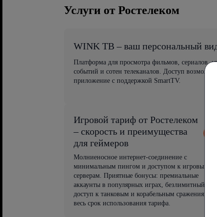
Услуги от Ростелеком
WINK ТВ – ваш персональный ви
Платформа для просмотра фильмов, сериалов, 
событий и сотен телеканалов. Доступ возможен
приложение с поддержкой SmartTV.
Игровой тариф от Ростелеком
– скорость и преимущества
для геймеров
Молниеносное интернет-соединение с
минимальным пингом и доступом к игровым
серверам. Приятные бонусы: премиальные
аккаунты в популярных играх, безлимитный
доступ к танковым и корабельным сражениям на
весь срок использования тарифа.