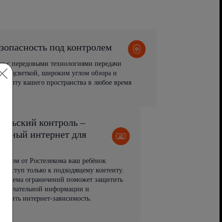
зопасность под контролем
ия с передовыми технологиями передачи
 подсветкой, широким углом обзора и
защиту вашего пространства в любое время
тельский контроль –
пасный интернет для
й
рнетом от Ростелекома ваш ребёнок
т доступ только к подходящему контенту.
 система ограничений поможет защитить
 нежелательной информации и
вратить интернет-зависимость.